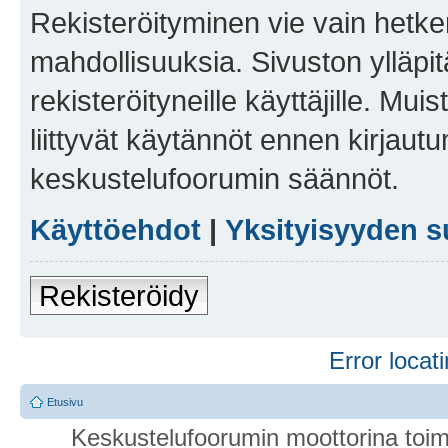
Rekisteröityminen vie vain hetken
mahdollisuuksia. Sivuston ylläpit
rekisteröityneille käyttäjille. Mu
liittyvät käytännöt ennen kirjau
keskustelufoorumin säännöt.
Käyttöehdot
|
Yksityisyyden s
Rekisteröidy
Error locati
Etusivu
Keskustelufoorumin moottorina toim