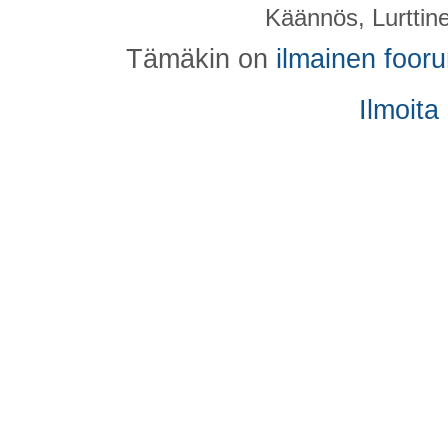
Käännös, Lurttin
Tämäkin on
ilmainen foor
Ilmoita