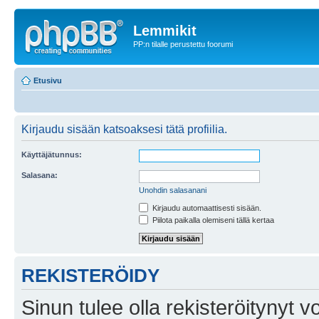
Lemmikit
PP:n tilalle perustettu foorumi
Etusivu
Kirjaudu sisään katsoaksesi tätä profiilia.
Käyttäjätunnus:
Salasana:
Unohdin salasanani
Kirjaudu automaattisesti sisään.
Piilota paikalla olemiseni tällä kertaa
REKISTERÖIDY
Sinun tulee olla rekisteröitynyt v