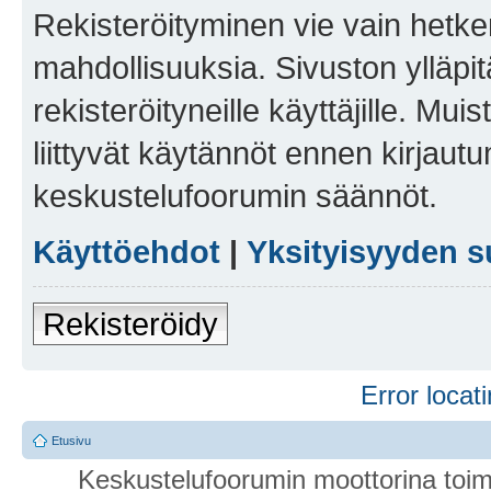
Rekisteröityminen vie vain hetken
mahdollisuuksia. Sivuston ylläpit
rekisteröityneille käyttäjille. Mu
liittyvät käytännöt ennen kirjau
keskustelufoorumin säännöt.
Käyttöehdot
|
Yksityisyyden s
Rekisteröidy
Error locati
Etusivu
Keskustelufoorumin moottorina toim