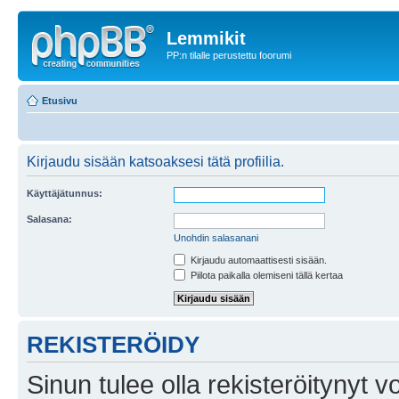
Lemmikit
PP:n tilalle perustettu foorumi
Etusivu
Kirjaudu sisään katsoaksesi tätä profiilia.
Käyttäjätunnus:
Salasana:
Unohdin salasanani
Kirjaudu automaattisesti sisään.
Piilota paikalla olemiseni tällä kertaa
REKISTERÖIDY
Sinun tulee olla rekisteröitynyt v