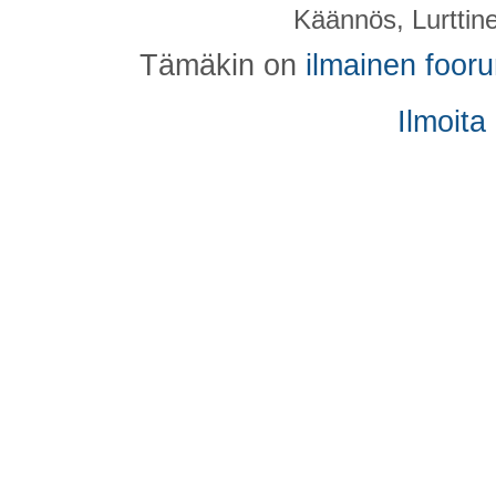
Käännös, Lurttin
Tämäkin on
ilmainen foor
Ilmoita