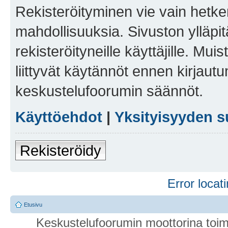
Rekisteröityminen vie vain hetken
mahdollisuuksia. Sivuston ylläpit
rekisteröityneille käyttäjille. Mu
liittyvät käytännöt ennen kirjau
keskustelufoorumin säännöt.
Käyttöehdot
|
Yksityisyyden s
Rekisteröidy
Error locati
Etusivu
Keskustelufoorumin moottorina toim