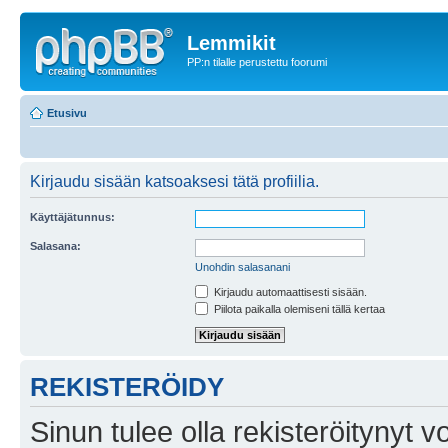
Lemmikit
PP:n tilalle perustettu foorumi
Etusivu
Kirjaudu sisään katsoaksesi tätä profiilia.
Käyttäjätunnus:
Salasana:
Unohdin salasanani
Kirjaudu automaattisesti sisään.
Piilota paikalla olemiseni tällä kertaa
REKISTERÖIDY
Sinun tulee olla rekisteröitynyt v