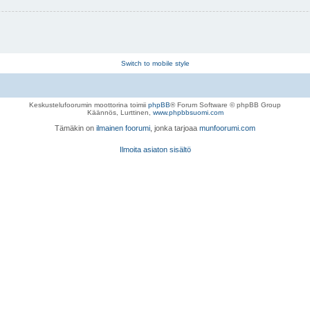
Switch to mobile style
Keskustelufoorumin moottorina toimii
phpBB
® Forum Software © phpBB Group
Käännös, Lurttinen,
www.phpbbsuomi.com
Tämäkin on
ilmainen foorumi
, jonka tarjoaa
munfoorumi.com
Ilmoita asiaton sisältö