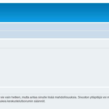
vie vain hetken, mutta antaa sinulle lisää mahdollisuuksia. Sivuston ylläpitäjä voi my
 lukea keskustelufoorumin säännöt.