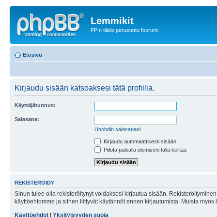
Lemmikit
PP:n tilalle perustettu foorumi
Etusivu
Kirjaudu sisään katsoaksesi tätä profiilia.
Käyttäjätunnus:
Salasana:
Unohdin salasanani
Kirjaudu automaattisesti sisään.
Piilota paikalla olemiseni tällä kertaa
REKISTERÖIDY
Sinun tulee olla rekisteröitynyt voidaksesi kirjautua sisään. Rekisteröityminen 
käyttöehtomme ja siihen liittyvät käytännöt ennen kirjautumista. Muista myös
Käyttöehdot
|
Yksityisyyden suoja