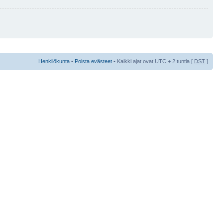
Henkilökunta
•
Poista evästeet
• Kaikki ajat ovat UTC + 2 tuntia [
DST
]