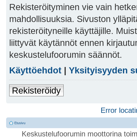
Rekisteröityminen vie vain hetken
mahdollisuuksia. Sivuston ylläpit
rekisteröityneille käyttäjille. Mu
liittyvät käytännöt ennen kirjau
keskustelufoorumin säännöt.
Käyttöehdot
|
Yksityisyyden s
Rekisteröidy
Error locati
Etusivu
Keskustelufoorumin moottorina toim