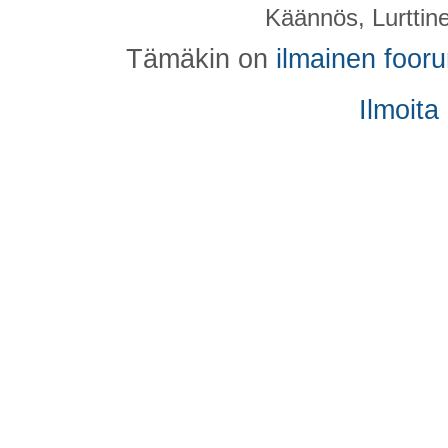
Käännös, Lurttin
Tämäkin on
ilmainen foor
Ilmoita