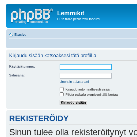
Lemmikit
PP:n tilalle perustettu foorumi
Etusivu
Kirjaudu sisään katsoaksesi tätä profiilia.
Käyttäjätunnus:
Salasana:
Unohdin salasanani
Kirjaudu automaattisesti sisään.
Piilota paikalla olemiseni tällä kertaa
REKISTERÖIDY
Sinun tulee olla rekisteröitynyt v