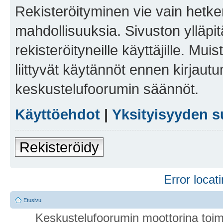
Rekisteröityminen vie vain hetken
mahdollisuuksia. Sivuston ylläpit
rekisteröityneille käyttäjille. Mu
liittyvät käytännöt ennen kirjau
keskustelufoorumin säännöt.
Käyttöehdot
|
Yksityisyyden s
Rekisteröidy
Error locati
Etusivu
Keskustelufoorumin moottorina toim