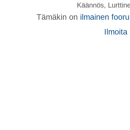
Käännös, Lurttin
Tämäkin on
ilmainen foor
Ilmoita