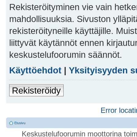
Rekisteröityminen vie vain hetken
mahdollisuuksia. Sivuston ylläpit
rekisteröityneille käyttäjille. Mu
liittyvät käytännöt ennen kirjau
keskustelufoorumin säännöt.
Käyttöehdot
|
Yksityisyyden s
Rekisteröidy
Error locati
Etusivu
Keskustelufoorumin moottorina toim