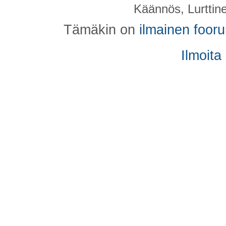
Käännös, Lurttin
Tämäkin on
ilmainen foor
Ilmoita