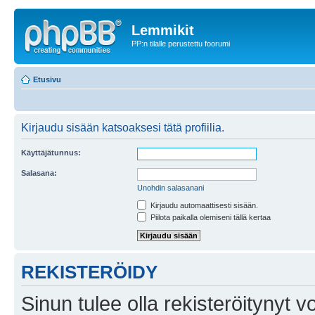
Lemmikit
PP:n tilalle perustettu foorumi
Etusivu
Kirjaudu sisään katsoaksesi tätä profiilia.
Käyttäjätunnus:
Salasana:
Unohdin salasanani
Kirjaudu automaattisesti sisään.
Piilota paikalla olemiseni tällä kertaa
REKISTERÖIDY
Sinun tulee olla rekisteröitynyt v