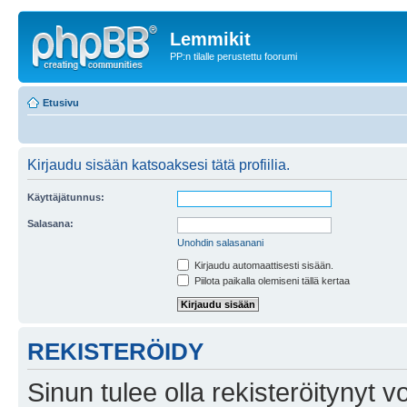
Lemmikit
PP:n tilalle perustettu foorumi
Etusivu
Kirjaudu sisään katsoaksesi tätä profiilia.
Käyttäjätunnus:
Salasana:
Unohdin salasanani
Kirjaudu automaattisesti sisään.
Piilota paikalla olemiseni tällä kertaa
REKISTERÖIDY
Sinun tulee olla rekisteröitynyt v