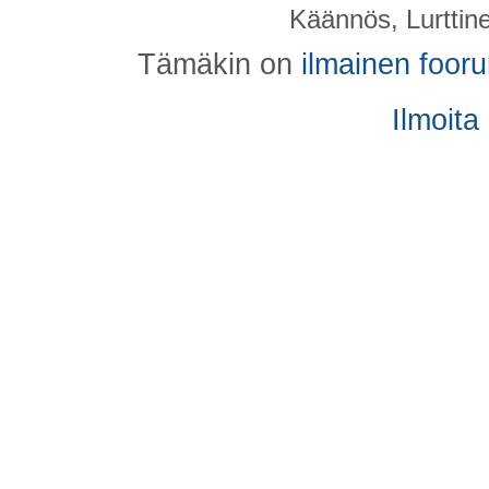
Käännös, Lurttin
Tämäkin on
ilmainen foor
Ilmoita