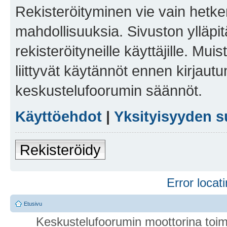
Rekisteröityminen vie vain hetken
mahdollisuuksia. Sivuston ylläpit
rekisteröityneille käyttäjille. Mu
liittyvät käytännöt ennen kirjau
keskustelufoorumin säännöt.
Käyttöehdot
|
Yksityisyyden s
Rekisteröidy
Error locati
Etusivu
Keskustelufoorumin moottorina toim