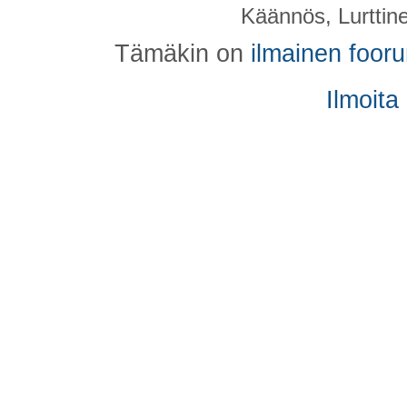
Käännös, Lurttin
Tämäkin on
ilmainen foor
Ilmoita