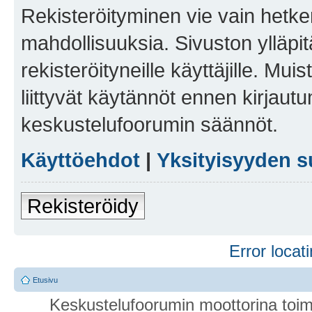
Rekisteröityminen vie vain hetken
mahdollisuuksia. Sivuston ylläpit
rekisteröityneille käyttäjille. Mu
liittyvät käytännöt ennen kirjau
keskustelufoorumin säännöt.
Käyttöehdot
|
Yksityisyyden s
Rekisteröidy
Error locati
Etusivu
Keskustelufoorumin moottorina toim