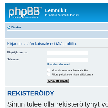
Lemmikit
PP:n tilalle perustettu foorumi
Etusivu
Kirjaudu sisään katsoaksesi tätä profiilia.
Käyttäjätunnus:
Salasana:
Unohdin salasanani
Kirjaudu automaattisesti sisään.
Piilota paikalla olemiseni tällä kertaa
REKISTERÖIDY
Sinun tulee olla rekisteröitynyt v