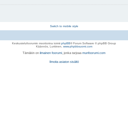
Switch to mobile style
Keskustelufoorumin moottorina toimii
phpBB
® Forum Software © phpBB Group
Käännös, Lurttinen,
www.phpbbsuomi.com
Tämäkin on
ilmainen foorumi
, jonka tarjoaa
munfoorumi.com
Ilmoita asiaton sisältö