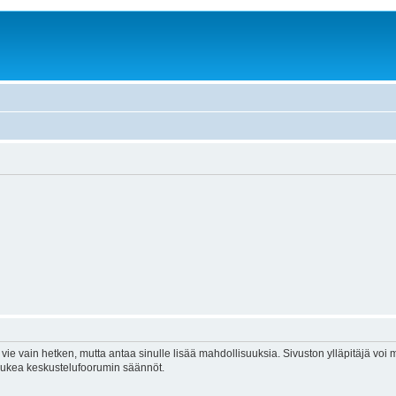
vie vain hetken, mutta antaa sinulle lisää mahdollisuuksia. Sivuston ylläpitäjä voi my
 lukea keskustelufoorumin säännöt.