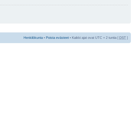
Henkilökunta
•
Poista evästeet
• Kaikki ajat ovat UTC + 2 tuntia [
DST
]