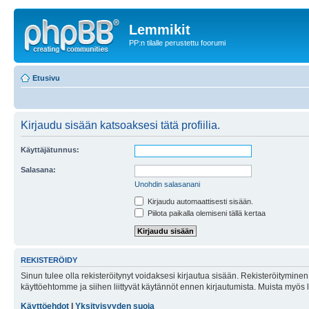
Lemmikit
PP:n tilalle perustettu foorumi
Etusivu
Kirjaudu sisään katsoaksesi tätä profiilia.
Käyttäjätunnus:
Salasana:
Unohdin salasanani
Kirjaudu automaattisesti sisään.
Piilota paikalla olemiseni tällä kertaa
REKISTERÖIDY
Sinun tulee olla rekisteröitynyt voidaksesi kirjautua sisään. Rekisteröityminen 
käyttöehtomme ja siihen liittyvät käytännöt ennen kirjautumista. Muista myös
Käyttöehdot
|
Yksityisyyden suoja