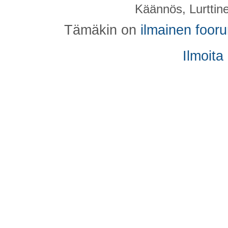
Käännös, Lurttin
Tämäkin on
ilmainen foor
Ilmoita