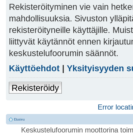
Rekisteröityminen vie vain hetken
mahdollisuuksia. Sivuston ylläpit
rekisteröityneille käyttäjille. Mu
liittyvät käytännöt ennen kirjau
keskustelufoorumin säännöt.
Käyttöehdot
|
Yksityisyyden s
Rekisteröidy
Error locati
Etusivu
Keskustelufoorumin moottorina toim