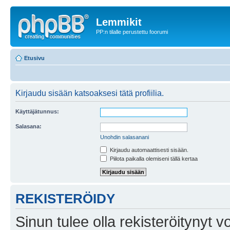
Lemmikit
PP:n tilalle perustettu foorumi
Etusivu
Kirjaudu sisään katsoaksesi tätä profiilia.
Käyttäjätunnus:
Salasana:
Unohdin salasanani
Kirjaudu automaattisesti sisään.
Piilota paikalla olemiseni tällä kertaa
REKISTERÖIDY
Sinun tulee olla rekisteröitynyt v