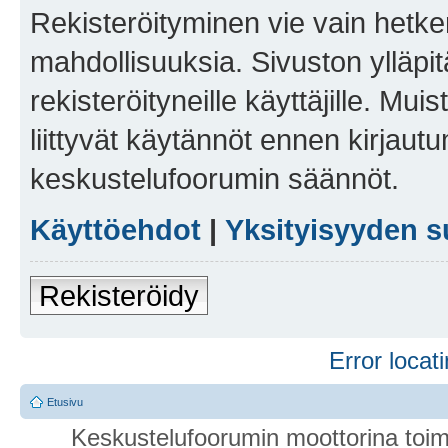
Rekisteröityminen vie vain hetken
mahdollisuuksia. Sivuston ylläpit
rekisteröityneille käyttäjille. Mu
liittyvät käytännöt ennen kirjau
keskustelufoorumin säännöt.
Käyttöehdot
|
Yksityisyyden s
Rekisteröidy
Error locati
Etusivu
Keskustelufoorumin moottorina toim