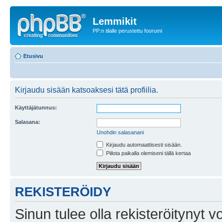
Lemmikit
PP:n tilalle perustettu foorumi
Etusivu
Kirjaudu sisään katsoaksesi tätä profiilia.
Käyttäjätunnus:
Salasana:
Unohdin salasanani
Kirjaudu automaattisesti sisään.
Piilota paikalla olemiseni tällä kertaa
REKISTERÖIDY
Sinun tulee olla rekisteröitynyt v