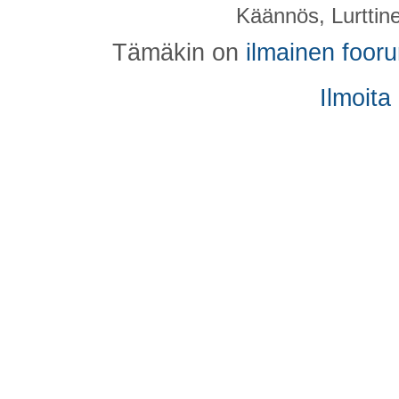
Käännös, Lurttin
Tämäkin on
ilmainen foor
Ilmoita