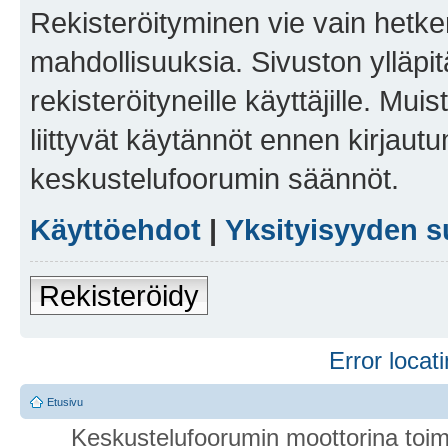
Rekisteröityminen vie vain hetken
mahdollisuuksia. Sivuston ylläpit
rekisteröityneille käyttäjille. Mu
liittyvät käytännöt ennen kirjau
keskustelufoorumin säännöt.
Käyttöehdot
|
Yksityisyyden s
Rekisteröidy
Error locati
Etusivu
Keskustelufoorumin moottorina toim