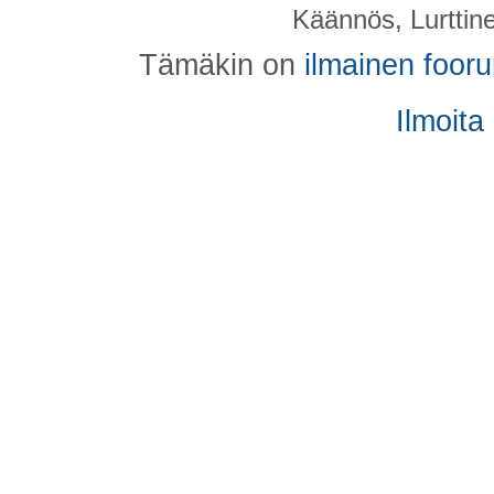
Käännös, Lurttin
Tämäkin on
ilmainen foor
Ilmoita