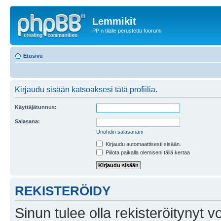
Lemmikit
PP:n tilalle perustettu foorumi
Etusivu
Kirjaudu sisään katsoaksesi tätä profiilia.
Käyttäjätunnus:
Salasana:
Unohdin salasanani
Kirjaudu automaattisesti sisään.
Piilota paikalla olemiseni tällä kertaa
REKISTERÖIDY
Sinun tulee olla rekisteröitynyt v