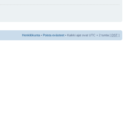
Henkilökunta
•
Poista evästeet
• Kaikki ajat ovat UTC + 2 tuntia [
DST
]