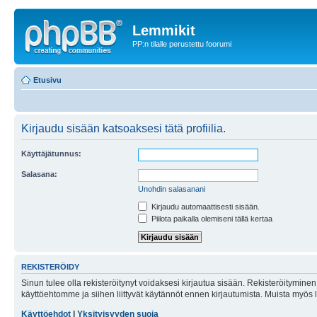
Lemmikit
PP:n tilalle perustettu foorumi
Etusivu
Kirjaudu sisään katsoaksesi tätä profiilia.
Käyttäjätunnus:
Salasana:
Unohdin salasanani
Kirjaudu automaattisesti sisään.
Piilota paikalla olemiseni tällä kertaa
REKISTERÖIDY
Sinun tulee olla rekisteröitynyt voidaksesi kirjautua sisään. Rekisteröityminen 
käyttöehtomme ja siihen liittyvät käytännöt ennen kirjautumista. Muista myös
Käyttöehdot
|
Yksityisyyden suoja