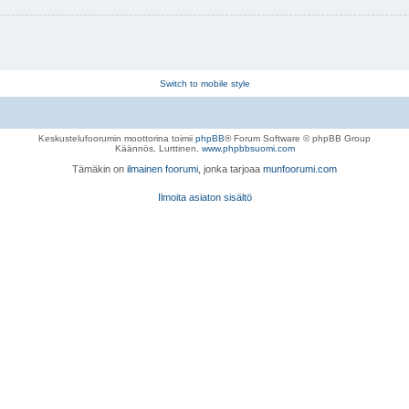
Switch to mobile style
Keskustelufoorumin moottorina toimii
phpBB
® Forum Software © phpBB Group
Käännös, Lurttinen,
www.phpbbsuomi.com
Tämäkin on
ilmainen foorumi
, jonka tarjoaa
munfoorumi.com
Ilmoita asiaton sisältö