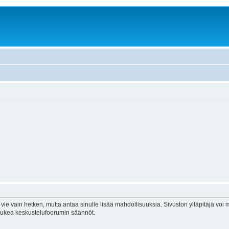
vie vain hetken, mutta antaa sinulle lisää mahdollisuuksia. Sivuston ylläpitäjä voi my
 lukea keskustelufoorumin säännöt.