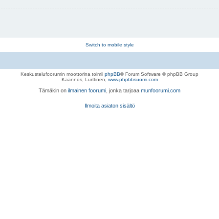
Switch to mobile style
Keskustelufoorumin moottorina toimii
phpBB
® Forum Software © phpBB Group
Käännös, Lurttinen,
www.phpbbsuomi.com
Tämäkin on
ilmainen foorumi
, jonka tarjoaa
munfoorumi.com
Ilmoita asiaton sisältö