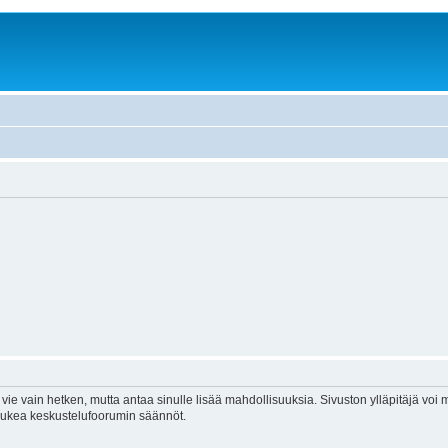
vie vain hetken, mutta antaa sinulle lisää mahdollisuuksia. Sivuston ylläpitäjä voi my
 lukea keskustelufoorumin säännöt.