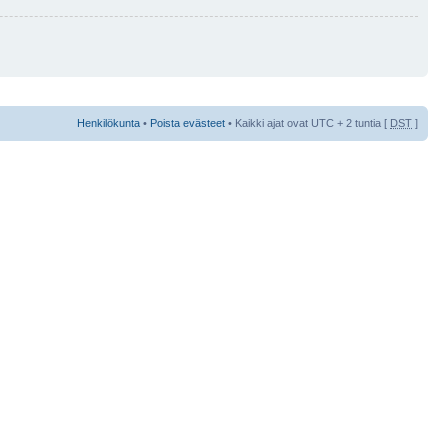
Henkilökunta
•
Poista evästeet
• Kaikki ajat ovat UTC + 2 tuntia [
DST
]