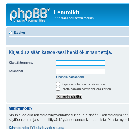
Lemmikit
PP:n tilalle perustettu foorumi
Etusivu
Kirjaudu sisään katsoaksesi henkilökunnan tietoja.
Käyttäjätunnus:
Salasana:
Unohdin salasanani
Kirjaudu automaattisesti sisään.
Piilota paikalla olemiseni tällä kertaa
REKISTERÖIDY
Sinun tulee olla rekisteröitynyt voidaksesi kirjautua sisään. Rekisteröityminen 
käyttöehtomme ja siihen liittyvät käytännöt ennen kirjautumista. Muista myös
Käyttöehdot
|
Yksityisyyden suoja