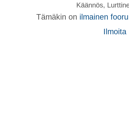
Käännös, Lurttin
Tämäkin on
ilmainen foor
Ilmoita