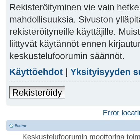
Rekisteröityminen vie vain hetken
mahdollisuuksia. Sivuston ylläpit
rekisteröityneille käyttäjille. Mu
liittyvät käytännöt ennen kirjau
keskustelufoorumin säännöt.
Käyttöehdot
|
Yksityisyyden s
Rekisteröidy
Error locati
Etusivu
Keskustelufoorumin moottorina toim