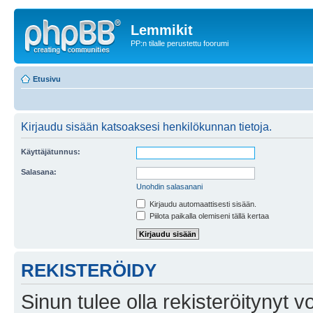
Lemmikit
PP:n tilalle perustettu foorumi
Etusivu
Kirjaudu sisään katsoaksesi henkilökunnan tietoja.
Käyttäjätunnus:
Salasana:
Unohdin salasanani
Kirjaudu automaattisesti sisään.
Piilota paikalla olemiseni tällä kertaa
REKISTERÖIDY
Sinun tulee olla rekisteröitynyt v