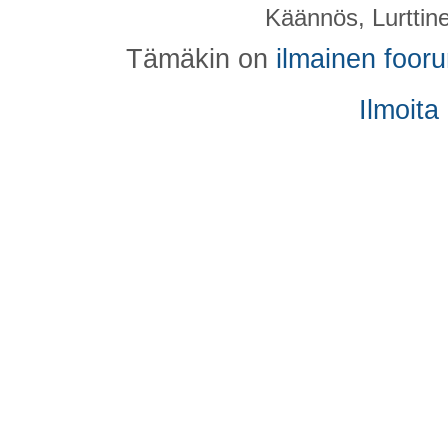
Käännös, Lurttin
Tämäkin on
ilmainen foor
Ilmoita