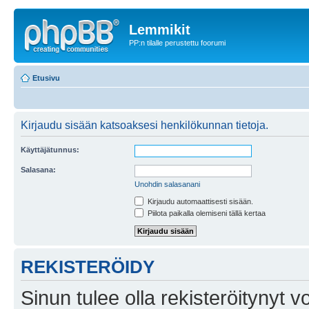
Lemmikit
PP:n tilalle perustettu foorumi
Etusivu
Kirjaudu sisään katsoaksesi henkilökunnan tietoja.
Käyttäjätunnus:
Salasana:
Unohdin salasanani
Kirjaudu automaattisesti sisään.
Piilota paikalla olemiseni tällä kertaa
REKISTERÖIDY
Sinun tulee olla rekisteröitynyt v