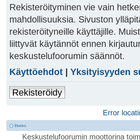
Rekisteröityminen vie vain hetken
mahdollisuuksia. Sivuston ylläpit
rekisteröityneille käyttäjille. Mu
liittyvät käytännöt ennen kirjau
keskustelufoorumin säännöt.
Käyttöehdot
|
Yksityisyyden s
Rekisteröidy
Error locati
Etusivu
Keskustelufoorumin moottorina toim