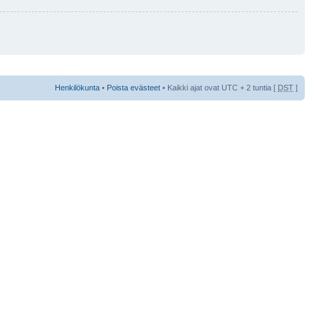
Henkilökunta
•
Poista evästeet
• Kaikki ajat ovat UTC + 2 tuntia [
DST
]