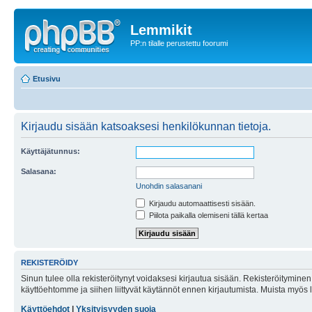
Lemmikit
PP:n tilalle perustettu foorumi
Etusivu
Kirjaudu sisään katsoaksesi henkilökunnan tietoja.
Käyttäjätunnus:
Salasana:
Unohdin salasanani
Kirjaudu automaattisesti sisään.
Piilota paikalla olemiseni tällä kertaa
REKISTERÖIDY
Sinun tulee olla rekisteröitynyt voidaksesi kirjautua sisään. Rekisteröityminen 
käyttöehtomme ja siihen liittyvät käytännöt ennen kirjautumista. Muista myös
Käyttöehdot
|
Yksityisyyden suoja