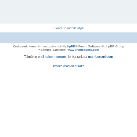
Switch to mobile style
Keskustelufoorumin moottorina toimii
phpBB
® Forum Software © phpBB Group
Käännös, Lurttinen,
www.phpbbsuomi.com
Tämäkin on
ilmainen foorumi
, jonka tarjoaa
munfoorumi.com
Ilmoita asiaton sisältö