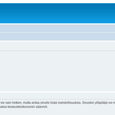
vie vain hetken, mutta antaa sinulle lisää mahdollisuuksia. Sivuston ylläpitäjä voi my
 lukea keskustelufoorumin säännöt.