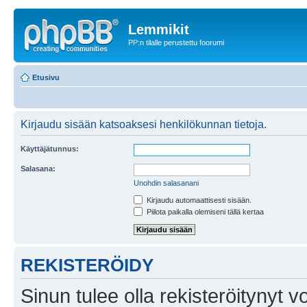
Lemmikit
PP:n tilalle perustettu foorumi
Etusivu
Kirjaudu sisään katsoaksesi henkilökunnan tietoja.
Käyttäjätunnus:
Salasana:
Unohdin salasanani
Kirjaudu automaattisesti sisään.
Piilota paikalla olemiseni tällä kertaa
REKISTERÖIDY
Sinun tulee olla rekisteröitynyt v