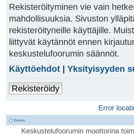
Rekisteröityminen vie vain hetken
mahdollisuuksia. Sivuston ylläpit
rekisteröityneille käyttäjille. Mu
liittyvät käytännöt ennen kirjau
keskustelufoorumin säännöt.
Käyttöehdot
|
Yksityisyyden s
Rekisteröidy
Error locati
Etusivu
Keskustelufoorumin moottorina toim