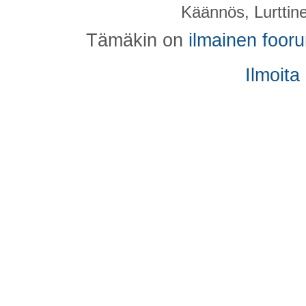
Käännös, Lurttin
Tämäkin on
ilmainen foor
Ilmoita