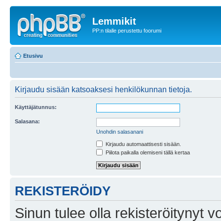
Lemmikit
PP:n tilalle perustettu foorumi
Etusivu
Kirjaudu sisään katsoaksesi henkilökunnan tietoja.
Käyttäjätunnus:
Salasana:
Unohdin salasanani
Kirjaudu automaattisesti sisään.
Piilota paikalla olemiseni tällä kertaa
REKISTERÖIDY
Sinun tulee olla rekisteröitynyt v