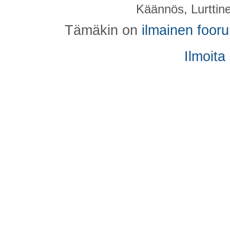
Käännös, Lurttin
Tämäkin on
ilmainen foor
Ilmoita