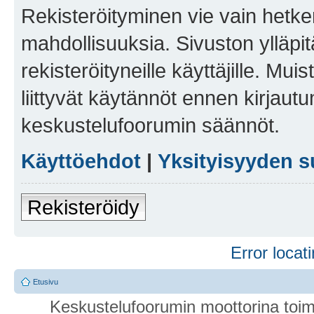
Rekisteröityminen vie vain hetken
mahdollisuuksia. Sivuston ylläpit
rekisteröityneille käyttäjille. Mu
liittyvät käytännöt ennen kirjau
keskustelufoorumin säännöt.
Käyttöehdot
|
Yksityisyyden s
Rekisteröidy
Error locati
Etusivu
Keskustelufoorumin moottorina toim