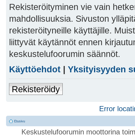
Rekisteröityminen vie vain hetken
mahdollisuuksia. Sivuston ylläpit
rekisteröityneille käyttäjille. Mu
liittyvät käytännöt ennen kirjau
keskustelufoorumin säännöt.
Käyttöehdot
|
Yksityisyyden s
Rekisteröidy
Error locati
Etusivu
Keskustelufoorumin moottorina toim