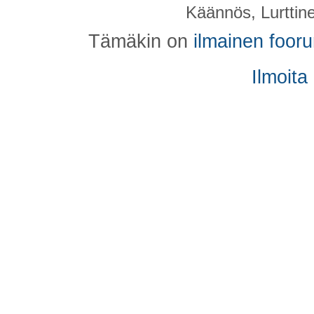
Käännös, Lurttin
Tämäkin on
ilmainen foor
Ilmoita