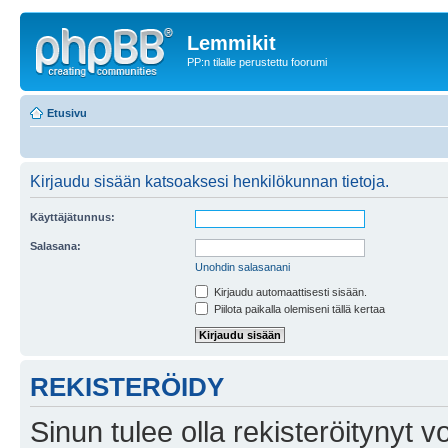
Lemmikit
PP:n tilalle perustettu foorumi
Etusivu
Kirjaudu sisään katsoaksesi henkilökunnan tietoja.
Käyttäjätunnus:
Salasana:
Unohdin salasanani
Kirjaudu automaattisesti sisään.
Piilota paikalla olemiseni tällä kertaa
REKISTERÖIDY
Sinun tulee olla rekisteröitynyt v