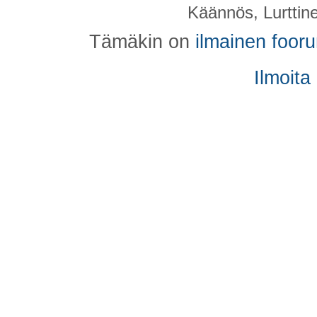
Käännös, Lurttin
Tämäkin on
ilmainen foor
Ilmoita