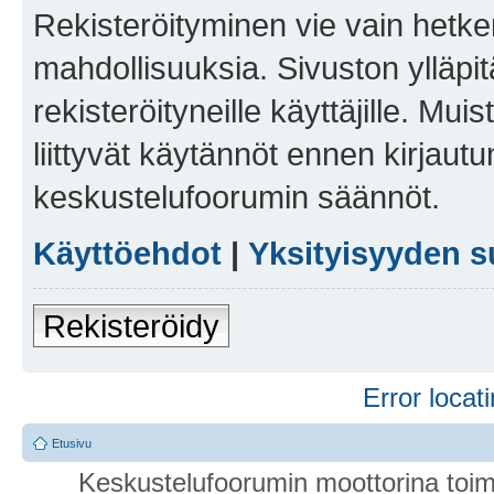
Rekisteröityminen vie vain hetken
mahdollisuuksia. Sivuston ylläpit
rekisteröityneille käyttäjille. Mu
liittyvät käytännöt ennen kirjau
keskustelufoorumin säännöt.
Käyttöehdot
|
Yksityisyyden s
Rekisteröidy
Error locati
Etusivu
Keskustelufoorumin moottorina toim