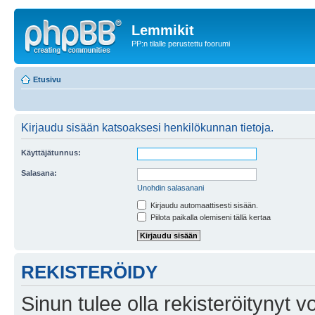
Lemmikit
PP:n tilalle perustettu foorumi
Etusivu
Kirjaudu sisään katsoaksesi henkilökunnan tietoja.
Käyttäjätunnus:
Salasana:
Unohdin salasanani
Kirjaudu automaattisesti sisään.
Piilota paikalla olemiseni tällä kertaa
REKISTERÖIDY
Sinun tulee olla rekisteröitynyt v