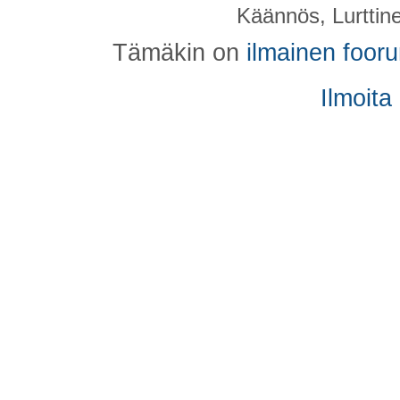
Käännös, Lurttin
Tämäkin on
ilmainen foor
Ilmoita