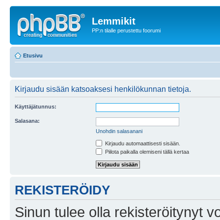
Lemmikit
PP:n tilalle perustettu foorumi
Etusivu
Kirjaudu sisään katsoaksesi henkilökunnan tietoja.
Käyttäjätunnus:
Salasana:
Unohdin salasanani
Kirjaudu automaattisesti sisään.
Piilota paikalla olemiseni tällä kertaa
REKISTERÖIDY
Sinun tulee olla rekisteröitynyt v