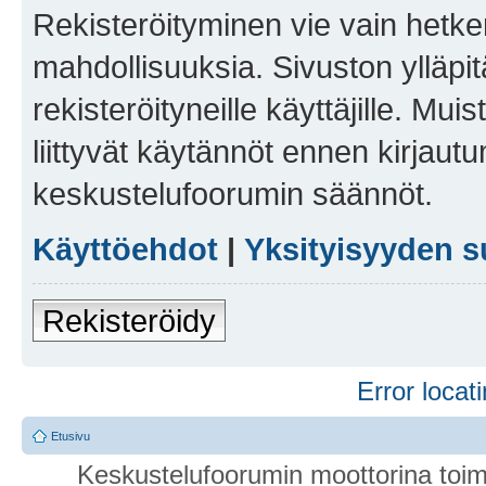
Rekisteröityminen vie vain hetken
mahdollisuuksia. Sivuston ylläpit
rekisteröityneille käyttäjille. Mu
liittyvät käytännöt ennen kirjau
keskustelufoorumin säännöt.
Käyttöehdot
|
Yksityisyyden s
Rekisteröidy
Error locati
Etusivu
Keskustelufoorumin moottorina toim