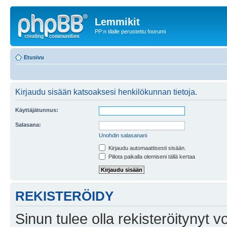
Lemmikit
PP:n tilalle perustettu foorumi
Etusivu
Kirjaudu sisään katsoaksesi henkilökunnan tietoja.
Käyttäjätunnus:
Salasana:
Unohdin salasanani
Kirjaudu automaattisesti sisään.
Piilota paikalla olemiseni tällä kertaa
REKISTERÖIDY
Sinun tulee olla rekisteröitynyt v