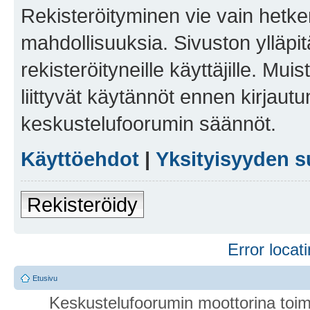
Rekisteröityminen vie vain hetken
mahdollisuuksia. Sivuston ylläpit
rekisteröityneille käyttäjille. Mu
liittyvät käytännöt ennen kirjau
keskustelufoorumin säännöt.
Käyttöehdot
|
Yksityisyyden s
Rekisteröidy
Error locati
Etusivu
Keskustelufoorumin moottorina toim