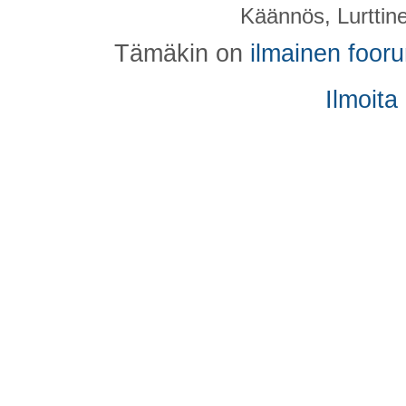
Käännös, Lurttin
Tämäkin on
ilmainen foor
Ilmoita