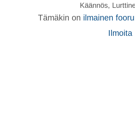
Käännös, Lurttin
Tämäkin on
ilmainen foor
Ilmoita