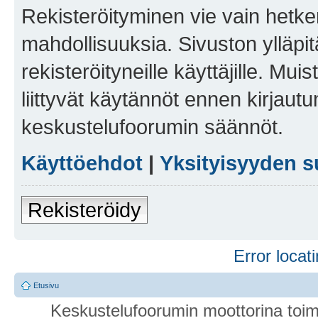
Rekisteröityminen vie vain hetken
mahdollisuuksia. Sivuston ylläpit
rekisteröityneille käyttäjille. Mu
liittyvät käytännöt ennen kirjau
keskustelufoorumin säännöt.
Käyttöehdot
|
Yksityisyyden s
Rekisteröidy
Error locati
Etusivu
Keskustelufoorumin moottorina toim