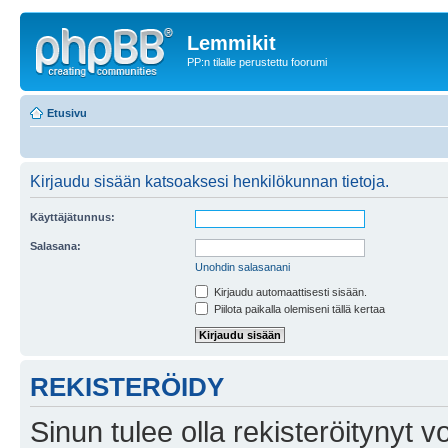
Lemmikit
PP:n tilalle perustettu foorumi
Etusivu
Kirjaudu sisään katsoaksesi henkilökunnan tietoja.
Käyttäjätunnus:
Salasana:
Unohdin salasanani
Kirjaudu automaattisesti sisään.
Piilota paikalla olemiseni tällä kertaa
REKISTERÖIDY
Sinun tulee olla rekisteröitynyt v