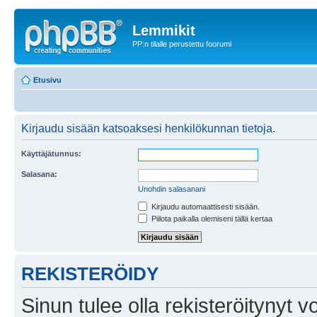
Lemmikit
PP:n tilalle perustettu foorumi
Etusivu
Kirjaudu sisään katsoaksesi henkilökunnan tietoja.
Käyttäjätunnus:
Salasana:
Unohdin salasanani
Kirjaudu automaattisesti sisään.
Piilota paikalla olemiseni tällä kertaa
REKISTERÖIDY
Sinun tulee olla rekisteröitynyt v