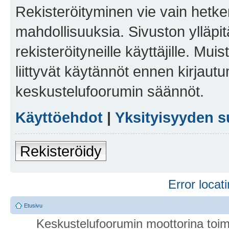
Rekisteröityminen vie vain hetken
mahdollisuuksia. Sivuston ylläpit
rekisteröityneille käyttäjille. Mu
liittyvät käytännöt ennen kirjau
keskustelufoorumin säännöt.
Käyttöehdot
|
Yksityisyyden s
Rekisteröidy
Error locati
Etusivu
Keskustelufoorumin moottorina toim