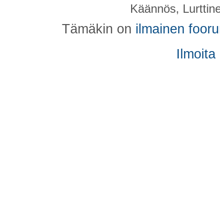
Käännös, Lurttin
Tämäkin on
ilmainen foor
Ilmoita