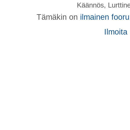
Käännös, Lurttin
Tämäkin on
ilmainen foor
Ilmoita