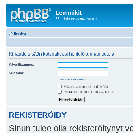
Lemmikit
PP:n tilalle perustettu foorumi
Etusivu
Kirjaudu sisään katsoaksesi henkilökunnan tietoja.
Käyttäjätunnus:
Salasana:
Unohdin salasanani
Kirjaudu automaattisesti sisään.
Piilota paikalla olemiseni tällä kertaa
REKISTERÖIDY
Sinun tulee olla rekisteröitynyt v