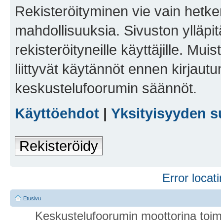
Rekisteröityminen vie vain hetken
mahdollisuuksia. Sivuston ylläpit
rekisteröityneille käyttäjille. Mu
liittyvät käytännöt ennen kirjau
keskustelufoorumin säännöt.
Käyttöehdot
|
Yksityisyyden s
Rekisteröidy
Error locati
Etusivu
Keskustelufoorumin moottorina toim