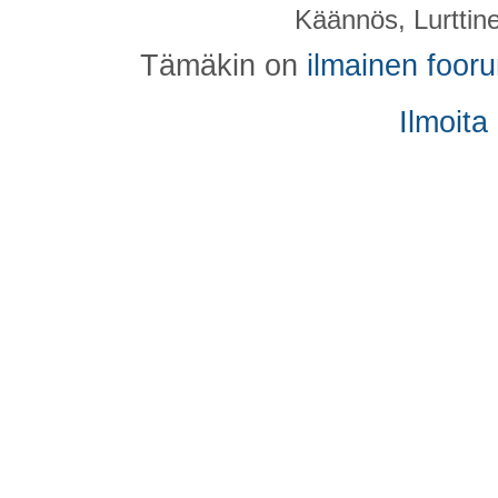
Käännös, Lurttin
Tämäkin on
ilmainen foor
Ilmoita