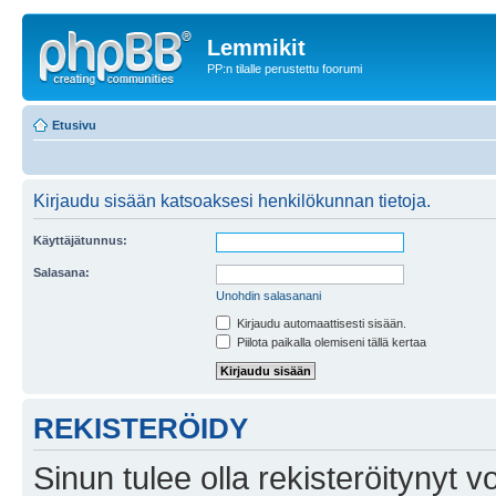
Lemmikit
PP:n tilalle perustettu foorumi
Etusivu
Kirjaudu sisään katsoaksesi henkilökunnan tietoja.
Käyttäjätunnus:
Salasana:
Unohdin salasanani
Kirjaudu automaattisesti sisään.
Piilota paikalla olemiseni tällä kertaa
REKISTERÖIDY
Sinun tulee olla rekisteröitynyt v