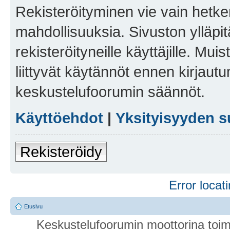
Rekisteröityminen vie vain hetken
mahdollisuuksia. Sivuston ylläpit
rekisteröityneille käyttäjille. Mu
liittyvät käytännöt ennen kirjau
keskustelufoorumin säännöt.
Käyttöehdot
|
Yksityisyyden s
Rekisteröidy
Error locati
Etusivu
Keskustelufoorumin moottorina toim