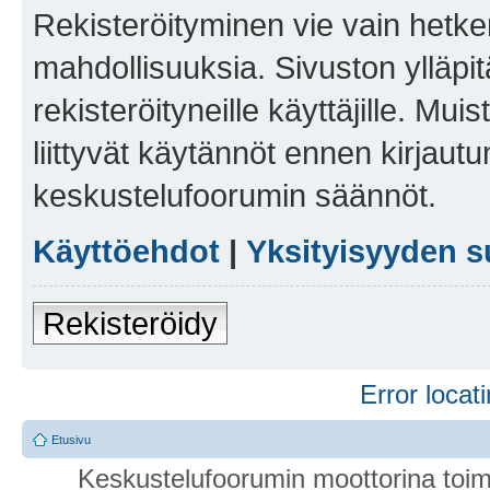
Rekisteröityminen vie vain hetken
mahdollisuuksia. Sivuston ylläpit
rekisteröityneille käyttäjille. Mu
liittyvät käytännöt ennen kirjau
keskustelufoorumin säännöt.
Käyttöehdot
|
Yksityisyyden s
Rekisteröidy
Error locati
Etusivu
Keskustelufoorumin moottorina toim