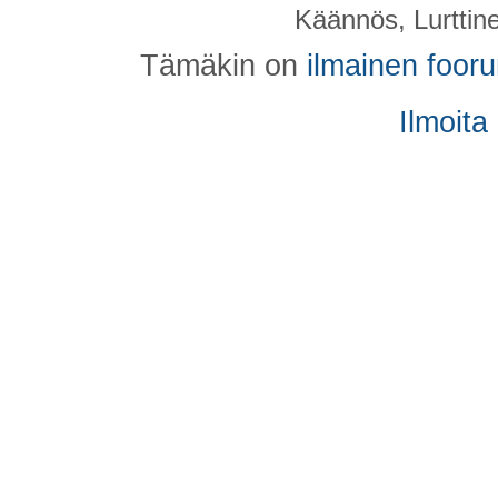
Käännös, Lurttin
Tämäkin on
ilmainen foor
Ilmoita