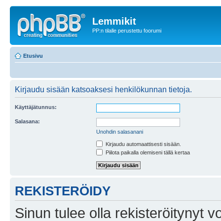
Lemmikit
PP:n tilalle perustettu foorumi
Etusivu
Kirjaudu sisään katsoaksesi henkilökunnan tietoja.
Käyttäjätunnus:
Salasana:
Unohdin salasanani
Kirjaudu automaattisesti sisään.
Piilota paikalla olemiseni tällä kertaa
REKISTERÖIDY
Sinun tulee olla rekisteröitynyt v