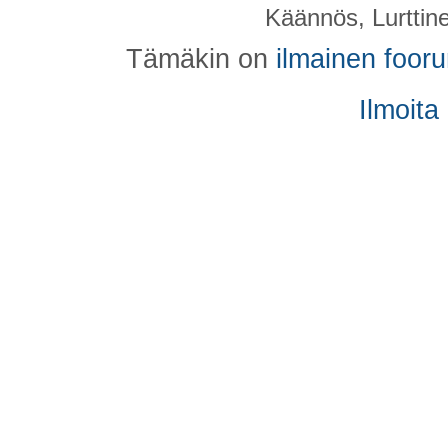
Käännös, Lurttin
Tämäkin on
ilmainen foor
Ilmoita