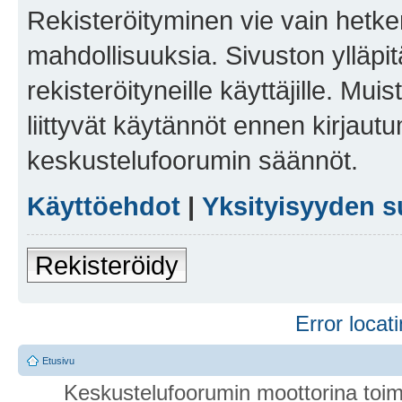
Rekisteröityminen vie vain hetken
mahdollisuuksia. Sivuston ylläpit
rekisteröityneille käyttäjille. Mu
liittyvät käytännöt ennen kirjau
keskustelufoorumin säännöt.
Käyttöehdot
|
Yksityisyyden s
Rekisteröidy
Error locati
Etusivu
Keskustelufoorumin moottorina toim