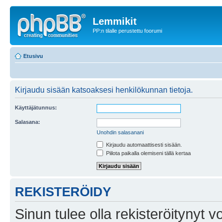
Lemmikit
PP:n tilalle perustettu foorumi
Etusivu
Kirjaudu sisään katsoaksesi henkilökunnan tietoja.
Käyttäjätunnus:
Salasana:
Unohdin salasanani
Kirjaudu automaattisesti sisään.
Piilota paikalla olemiseni tällä kertaa
REKISTERÖIDY
Sinun tulee olla rekisteröitynyt v