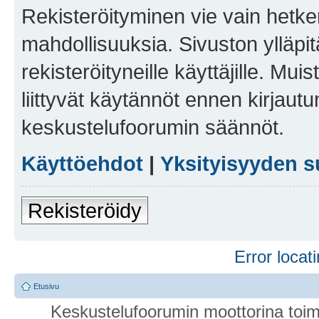
Rekisteröityminen vie vain hetken
mahdollisuuksia. Sivuston ylläpit
rekisteröityneille käyttäjille. Mu
liittyvät käytännöt ennen kirjau
keskustelufoorumin säännöt.
Käyttöehdot
|
Yksityisyyden s
Rekisteröidy
Error locati
Etusivu
Keskustelufoorumin moottorina toim