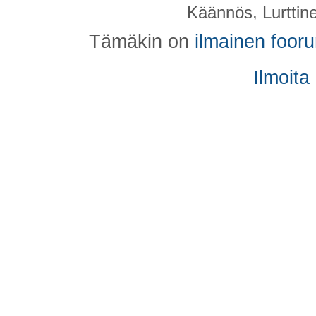
Käännös, Lurttin
Tämäkin on
ilmainen foor
Ilmoita