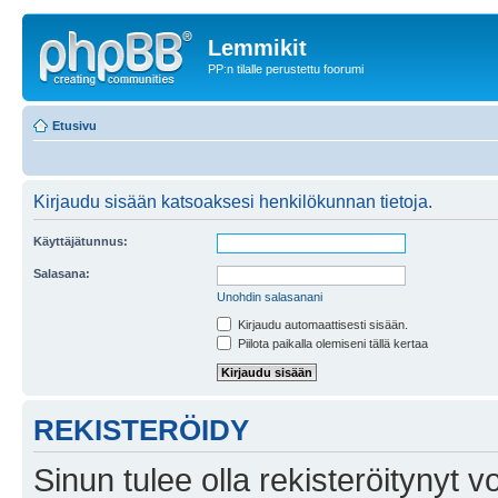
Lemmikit
PP:n tilalle perustettu foorumi
Etusivu
Kirjaudu sisään katsoaksesi henkilökunnan tietoja.
Käyttäjätunnus:
Salasana:
Unohdin salasanani
Kirjaudu automaattisesti sisään.
Piilota paikalla olemiseni tällä kertaa
REKISTERÖIDY
Sinun tulee olla rekisteröitynyt v