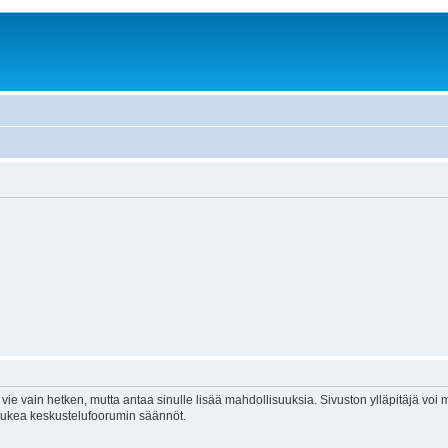
vie vain hetken, mutta antaa sinulle lisää mahdollisuuksia. Sivuston ylläpitäjä voi my
 lukea keskustelufoorumin säännöt.