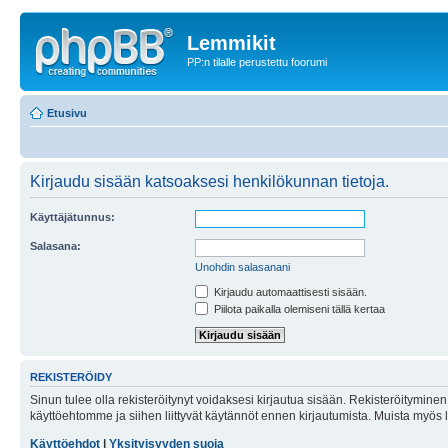
Lemmikit
PP:n tilalle perustettu foorumi
Etusivu
Kirjaudu sisään katsoaksesi henkilökunnan tietoja.
Käyttäjätunnus:
Salasana:
Unohdin salasanani
Kirjaudu automaattisesti sisään.
Piilota paikalla olemiseni tällä kertaa
REKISTERÖIDY
Sinun tulee olla rekisteröitynyt voidaksesi kirjautua sisään. Rekisteröityminen 
käyttöehtomme ja siihen liittyvät käytännöt ennen kirjautumista. Muista myös
Käyttöehdot
|
Yksityisyyden suoja