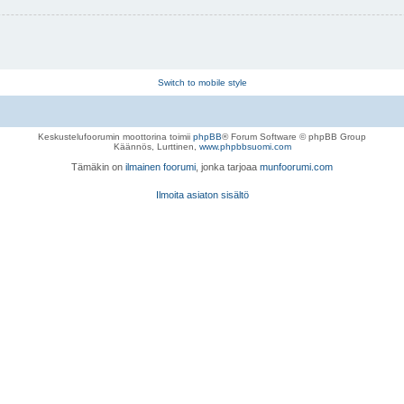
Switch to mobile style
Keskustelufoorumin moottorina toimii
phpBB
® Forum Software © phpBB Group
Käännös, Lurttinen,
www.phpbbsuomi.com
Tämäkin on
ilmainen foorumi
, jonka tarjoaa
munfoorumi.com
Ilmoita asiaton sisältö