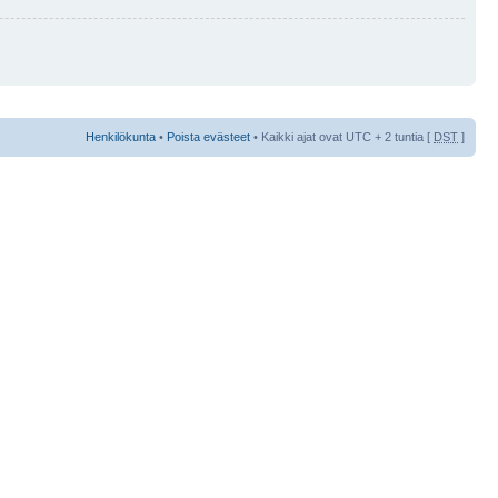
Henkilökunta
•
Poista evästeet
• Kaikki ajat ovat UTC + 2 tuntia [
DST
]