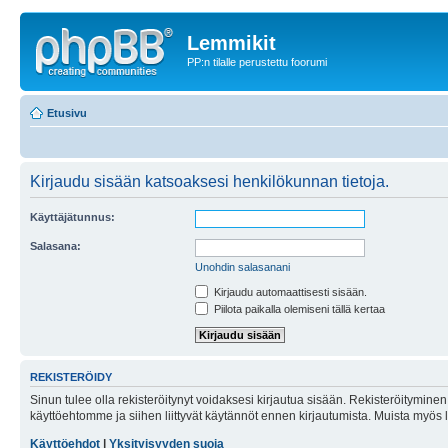
Lemmikit
PP:n tilalle perustettu foorumi
Etusivu
Kirjaudu sisään katsoaksesi henkilökunnan tietoja.
Käyttäjätunnus:
Salasana:
Unohdin salasanani
Kirjaudu automaattisesti sisään.
Piilota paikalla olemiseni tällä kertaa
REKISTERÖIDY
Sinun tulee olla rekisteröitynyt voidaksesi kirjautua sisään. Rekisteröityminen 
käyttöehtomme ja siihen liittyvät käytännöt ennen kirjautumista. Muista myös
Käyttöehdot
|
Yksityisyyden suoja