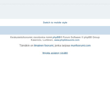
Switch to mobile style
Keskustelufoorumin moottorina toimii
phpBB
® Forum Software © phpBB Group
Käännös, Lurttinen,
www.phpbbsuomi.com
Tämäkin on
ilmainen foorumi
, jonka tarjoaa
munfoorumi.com
Ilmoita asiaton sisältö