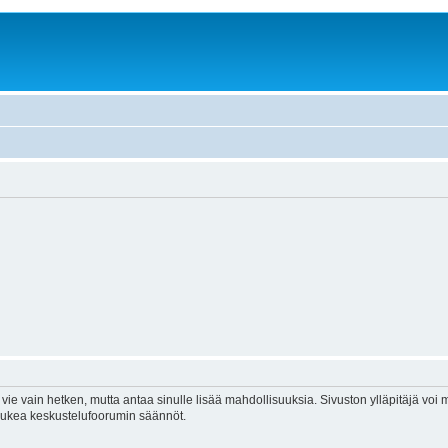
vie vain hetken, mutta antaa sinulle lisää mahdollisuuksia. Sivuston ylläpitäjä voi my
 lukea keskustelufoorumin säännöt.