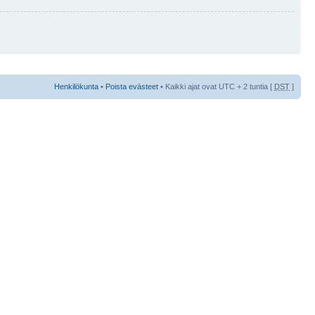
Henkilökunta
•
Poista evästeet
• Kaikki ajat ovat UTC + 2 tuntia [
DST
]