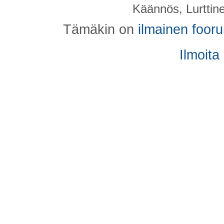
Käännös, Lurttin
Tämäkin on
ilmainen foor
Ilmoita