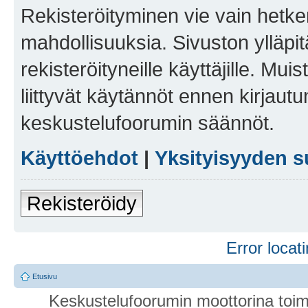
Rekisteröityminen vie vain hetken
mahdollisuuksia. Sivuston ylläpit
rekisteröityneille käyttäjille. Mu
liittyvät käytännöt ennen kirjau
keskustelufoorumin säännöt.
Käyttöehdot
|
Yksityisyyden s
Rekisteröidy
Error locati
Etusivu
Keskustelufoorumin moottorina toim