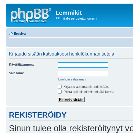
Lemmikit
PP:n tilalle perustettu foorumi
Etusivu
Kirjaudu sisään katsoaksesi henkilökunnan tietoja.
Käyttäjätunnus:
Salasana:
Unohdin salasanani
Kirjaudu automaattisesti sisään.
Piilota paikalla olemiseni tällä kertaa
REKISTERÖIDY
Sinun tulee olla rekisteröitynyt v