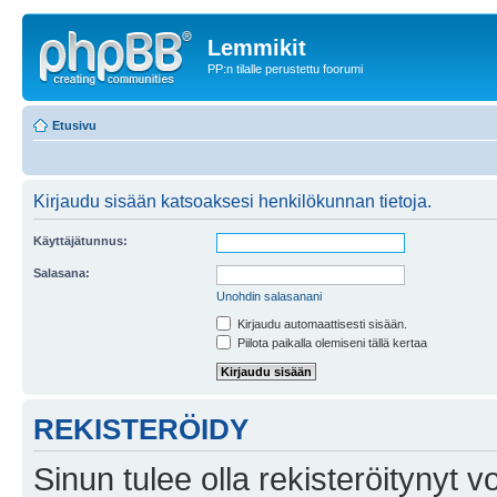
Lemmikit
PP:n tilalle perustettu foorumi
Etusivu
Kirjaudu sisään katsoaksesi henkilökunnan tietoja.
Käyttäjätunnus:
Salasana:
Unohdin salasanani
Kirjaudu automaattisesti sisään.
Piilota paikalla olemiseni tällä kertaa
REKISTERÖIDY
Sinun tulee olla rekisteröitynyt v