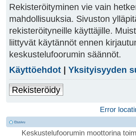
Rekisteröityminen vie vain hetken
mahdollisuuksia. Sivuston ylläpit
rekisteröityneille käyttäjille. Mu
liittyvät käytännöt ennen kirjau
keskustelufoorumin säännöt.
Käyttöehdot
|
Yksityisyyden s
Rekisteröidy
Error locati
Etusivu
Keskustelufoorumin moottorina toim