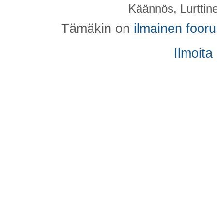
Käännös, Lurttin
Tämäkin on
ilmainen foor
Ilmoita