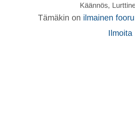
Käännös, Lurttin
Tämäkin on
ilmainen foor
Ilmoita