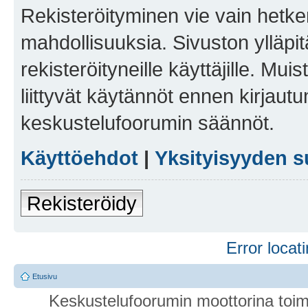
Rekisteröityminen vie vain hetken
mahdollisuuksia. Sivuston ylläpit
rekisteröityneille käyttäjille. Mu
liittyvät käytännöt ennen kirjau
keskustelufoorumin säännöt.
Käyttöehdot
|
Yksityisyyden s
Rekisteröidy
Error locati
Etusivu
Keskustelufoorumin moottorina toim