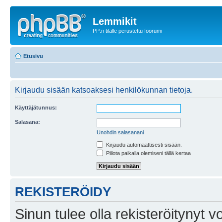
Lemmikit
PP:n tilalle perustettu foorumi
Etusivu
Kirjaudu sisään katsoaksesi henkilökunnan tietoja.
Käyttäjätunnus:
Salasana:
Unohdin salasanani
Kirjaudu automaattisesti sisään.
Piilota paikalla olemiseni tällä kertaa
REKISTERÖIDY
Sinun tulee olla rekisteröitynyt v