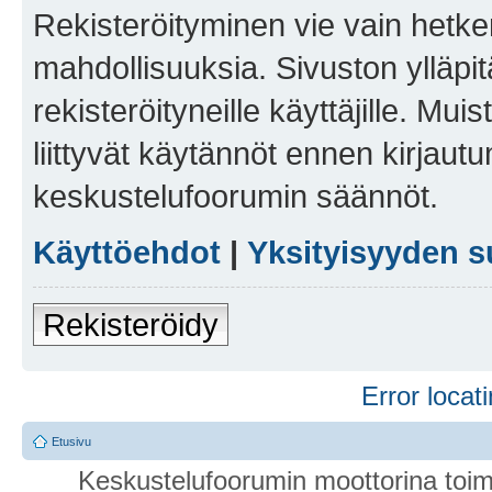
Rekisteröityminen vie vain hetken
mahdollisuuksia. Sivuston ylläpit
rekisteröityneille käyttäjille. Mu
liittyvät käytännöt ennen kirjau
keskustelufoorumin säännöt.
Käyttöehdot
|
Yksityisyyden s
Rekisteröidy
Error locati
Etusivu
Keskustelufoorumin moottorina toim