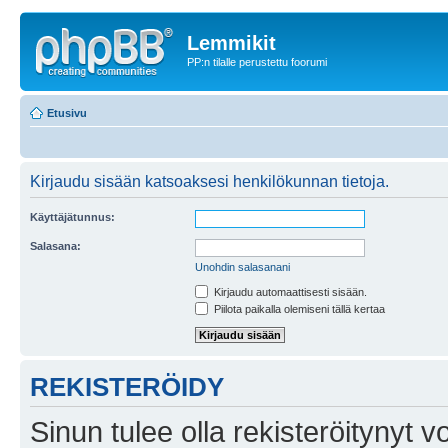
Lemmikit
PP:n tilalle perustettu foorumi
Etusivu
Kirjaudu sisään katsoaksesi henkilökunnan tietoja.
Käyttäjätunnus:
Salasana:
Unohdin salasanani
Kirjaudu automaattisesti sisään.
Piilota paikalla olemiseni tällä kertaa
REKISTERÖIDY
Sinun tulee olla rekisteröitynyt v