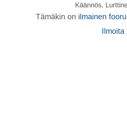
Käännös, Lurttin
Tämäkin on
ilmainen foor
Ilmoita