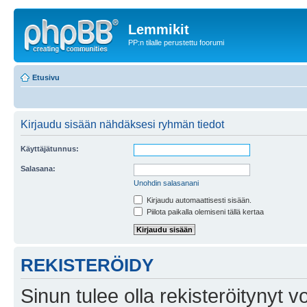
Lemmikit
PP:n tilalle perustettu foorumi
Etusivu
Kirjaudu sisään nähdäksesi ryhmän tiedot
Käyttäjätunnus:
Salasana:
Unohdin salasanani
Kirjaudu automaattisesti sisään.
Piilota paikalla olemiseni tällä kertaa
REKISTERÖIDY
Sinun tulee olla rekisteröitynyt v