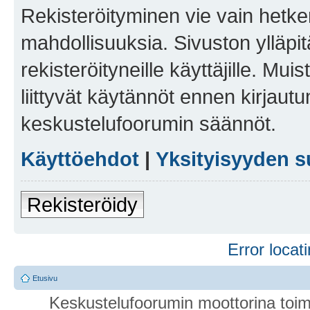
Rekisteröityminen vie vain hetken
mahdollisuuksia. Sivuston ylläpit
rekisteröityneille käyttäjille. Mu
liittyvät käytännöt ennen kirjau
keskustelufoorumin säännöt.
Käyttöehdot
|
Yksityisyyden s
Rekisteröidy
Error locati
Etusivu
Keskustelufoorumin moottorina toim