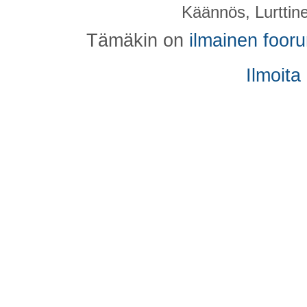
Käännös, Lurttin
Tämäkin on
ilmainen foor
Ilmoita