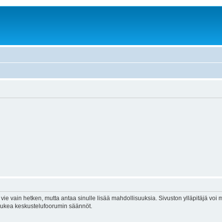
vie vain hetken, mutta antaa sinulle lisää mahdollisuuksia. Sivuston ylläpitäjä voi my
 lukea keskustelufoorumin säännöt.