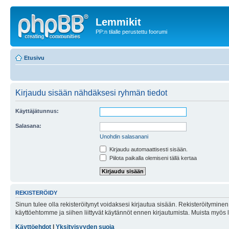
Lemmikit
PP:n tilalle perustettu foorumi
Etusivu
Kirjaudu sisään nähdäksesi ryhmän tiedot
Käyttäjätunnus:
Salasana:
Unohdin salasanani
Kirjaudu automaattisesti sisään.
Piilota paikalla olemiseni tällä kertaa
REKISTERÖIDY
Sinun tulee olla rekisteröitynyt voidaksesi kirjautua sisään. Rekisteröityminen 
käyttöehtomme ja siihen liittyvät käytännöt ennen kirjautumista. Muista myös
Käyttöehdot
|
Yksityisyyden suoja