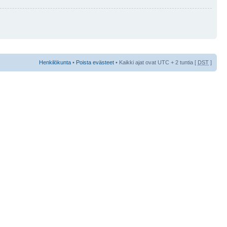
Henkilökunta
•
Poista evästeet
• Kaikki ajat ovat UTC + 2 tuntia [
DST
]