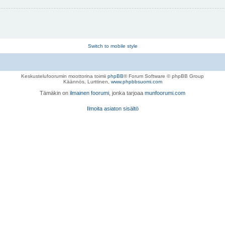
Switch to mobile style
Keskustelufoorumin moottorina toimii
phpBB
® Forum Software © phpBB Group
Käännös, Lurttinen,
www.phpbbsuomi.com
Tämäkin on
ilmainen foorumi
, jonka tarjoaa
munfoorumi.com
Ilmoita asiaton sisältö