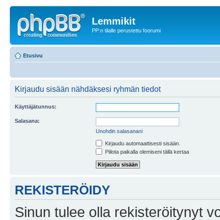
Lemmikit
PP:n tilalle perustettu foorumi
Etusivu
Kirjaudu sisään nähdäksesi ryhmän tiedot
Käyttäjätunnus:
Salasana:
Unohdin salasanani
Kirjaudu automaattisesti sisään.
Piilota paikalla olemiseni tällä kertaa
REKISTERÖIDY
Sinun tulee olla rekisteröitynyt v