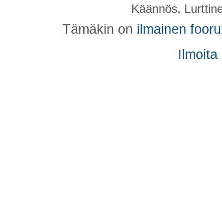
Käännös, Lurttin
Tämäkin on
ilmainen foor
Ilmoita