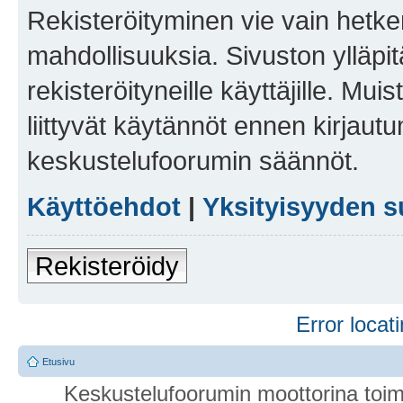
Rekisteröityminen vie vain hetken
mahdollisuuksia. Sivuston ylläpit
rekisteröityneille käyttäjille. Mu
liittyvät käytännöt ennen kirjau
keskustelufoorumin säännöt.
Käyttöehdot
|
Yksityisyyden s
Rekisteröidy
Error locati
Etusivu
Keskustelufoorumin moottorina toim