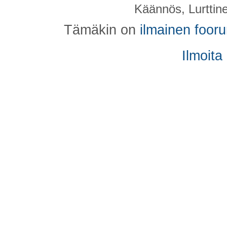
Käännös, Lurttin
Tämäkin on
ilmainen foor
Ilmoita