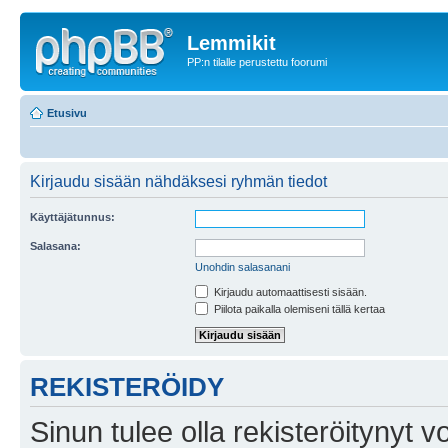
Lemmikit
PP:n tilalle perustettu foorumi
Etusivu
Kirjaudu sisään nähdäksesi ryhmän tiedot
Käyttäjätunnus:
Salasana:
Unohdin salasanani
Kirjaudu automaattisesti sisään.
Piilota paikalla olemiseni tällä kertaa
REKISTERÖIDY
Sinun tulee olla rekisteröitynyt v