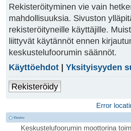
Rekisteröityminen vie vain hetken
mahdollisuuksia. Sivuston ylläpit
rekisteröityneille käyttäjille. Mu
liittyvät käytännöt ennen kirjau
keskustelufoorumin säännöt.
Käyttöehdot
|
Yksityisyyden s
Rekisteröidy
Error locati
Etusivu
Keskustelufoorumin moottorina toim