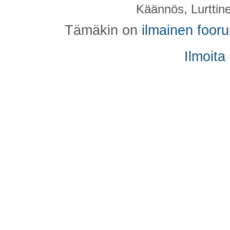
Käännös, Lurttin
Tämäkin on
ilmainen foor
Ilmoita