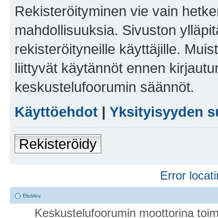
Rekisteröityminen vie vain hetken
mahdollisuuksia. Sivuston ylläpit
rekisteröityneille käyttäjille. Mu
liittyvät käytännöt ennen kirjau
keskustelufoorumin säännöt.
Käyttöehdot
|
Yksityisyyden s
Rekisteröidy
Error locati
Etusivu
Keskustelufoorumin moottorina toim