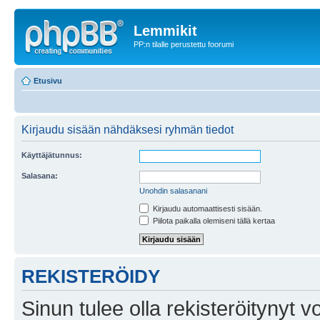
Lemmikit
PP:n tilalle perustettu foorumi
Etusivu
Kirjaudu sisään nähdäksesi ryhmän tiedot
Käyttäjätunnus:
Salasana:
Unohdin salasanani
Kirjaudu automaattisesti sisään.
Piilota paikalla olemiseni tällä kertaa
REKISTERÖIDY
Sinun tulee olla rekisteröitynyt v