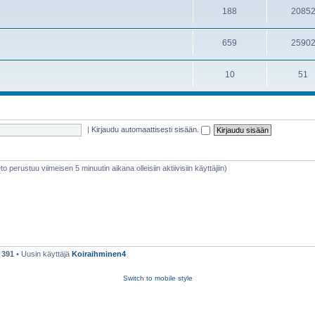
188
2085
659
2590
10
51
|
Kirjaudu automaattisesti sisään.
ieto perustuu viimeisen 5 minuutin aikana olleisiin aktiivisiin käyttäjiin)
ä
391
• Uusin käyttäjä
Koiraihminen4
Switch to mobile style