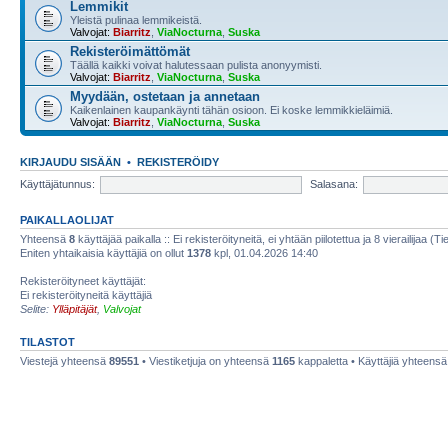
Lemmikit
Yleistä pulinaa lemmikeistä.
Valvojat:
Biarritz
,
ViaNocturna
,
Suska
Rekisteröimättömät
Täällä kaikki voivat halutessaan pulista anonyymisti.
Valvojat:
Biarritz
,
ViaNocturna
,
Suska
Myydään, ostetaan ja annetaan
Kaikenlainen kaupankäynti tähän osioon. Ei koske lemmikkieläimiä.
Valvojat:
Biarritz
,
ViaNocturna
,
Suska
KIRJAUDU SISÄÄN
•
REKISTERÖIDY
Käyttäjätunnus:
Salasana:
PAIKALLAOLIJAT
Yhteensä
8
käyttäjää paikalla :: Ei rekisteröityneitä, ei yhtään piilotettua ja 8 vierailijaa (T
Eniten yhtaikaisia käyttäjiä on ollut
1378
kpl, 01.04.2026 14:40
Rekisteröityneet käyttäjät:
Ei rekisteröityneitä käyttäjiä
Selite:
Ylläpitäjät
,
Valvojat
TILASTOT
Viestejä yhteensä
89551
• Viestiketjuja on yhteensä
1165
kappaletta • Käyttäjiä yhteens