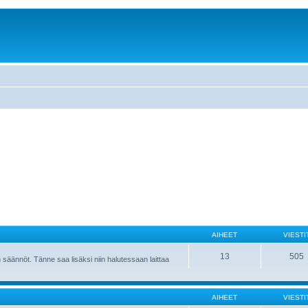
AIHEET
VIESTI
13
505
 säännöt. Tänne saa lisäksi niin halutessaan laittaa
AIHEET
VIESTI