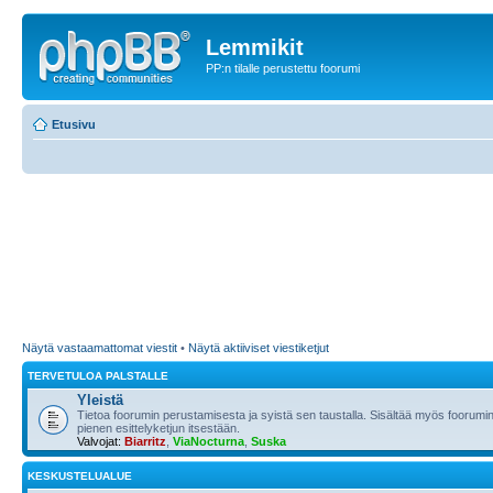
Lemmikit
PP:n tilalle perustettu foorumi
Etusivu
Näytä vastaamattomat viestit
•
Näytä aktiiviset viestiketjut
TERVETULOA PALSTALLE
Yleistä
Tietoa foorumin perustamisesta ja syistä sen taustalla. Sisältää myös foorumin
pienen esittelyketjun itsestään.
Valvojat:
Biarritz
,
ViaNocturna
,
Suska
KESKUSTELUALUE