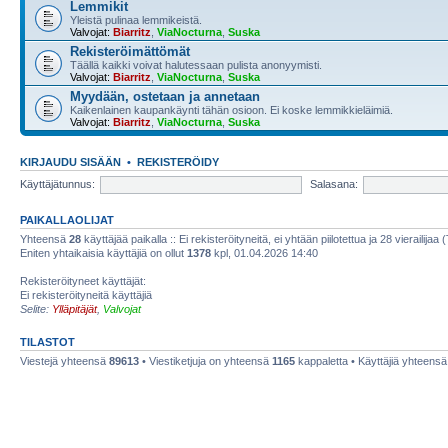
Lemmikit
Yleistä pulinaa lemmikeistä.
Valvojat:
Biarritz
,
ViaNocturna
,
Suska
Rekisteröimättömät
Täällä kaikki voivat halutessaan pulista anonyymisti.
Valvojat:
Biarritz
,
ViaNocturna
,
Suska
Myydään, ostetaan ja annetaan
Kaikenlainen kaupankäynti tähän osioon. Ei koske lemmikkieläimiä.
Valvojat:
Biarritz
,
ViaNocturna
,
Suska
KIRJAUDU SISÄÄN
•
REKISTERÖIDY
Käyttäjätunnus:
Salasana:
PAIKALLAOLIJAT
Yhteensä
28
käyttäjää paikalla :: Ei rekisteröityneitä, ei yhtään piilotettua ja 28 vierailijaa 
Eniten yhtaikaisia käyttäjiä on ollut
1378
kpl, 01.04.2026 14:40
Rekisteröityneet käyttäjät:
Ei rekisteröityneitä käyttäjiä
Selite:
Ylläpitäjät
,
Valvojat
TILASTOT
Viestejä yhteensä
89613
• Viestiketjuja on yhteensä
1165
kappaletta • Käyttäjiä yhteens