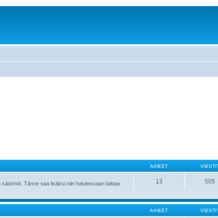
AIHEET
VIESTI
13
505
 säännöt. Tänne saa lisäksi niin halutessaan laittaa
AIHEET
VIESTI