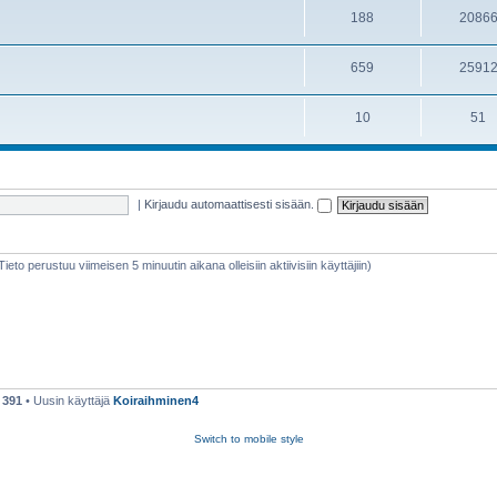
188
2086
659
2591
10
51
|
Kirjaudu automaattisesti sisään.
(Tieto perustuu viimeisen 5 minuutin aikana olleisiin aktiivisiin käyttäjiin)
ä
391
• Uusin käyttäjä
Koiraihminen4
Switch to mobile style