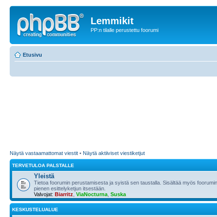
Lemmikit
PP:n tilalle perustettu foorumi
Etusivu
Näytä vastaamattomat viestit
•
Näytä aktiiviset viestiketjut
TERVETULOA PALSTALLE
Yleistä
Tietoa foorumin perustamisesta ja syistä sen taustalla. Sisältää myös foorumin
pienen esittelyketjun itsestään.
Valvojat:
Biarritz
,
ViaNocturna
,
Suska
KESKUSTELUALUE