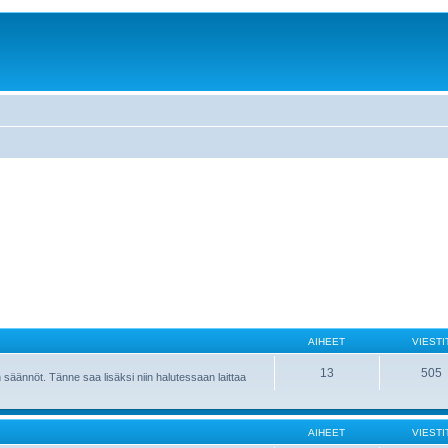
AIHEET
VIESTI
13
505
 säännöt. Tänne saa lisäksi niin halutessaan laittaa
AIHEET
VIESTI