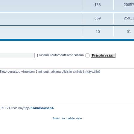
188
2085
659
2591
10
51
|
Kirjaudu automaattisesti sisään.
(Tieto perustuu viimeisen 5 minuutin aikana olleisiin aktiivisiin käyttäjiin)
ä
391
• Uusin käyttäjä
Koiraihminen4
Switch to mobile style