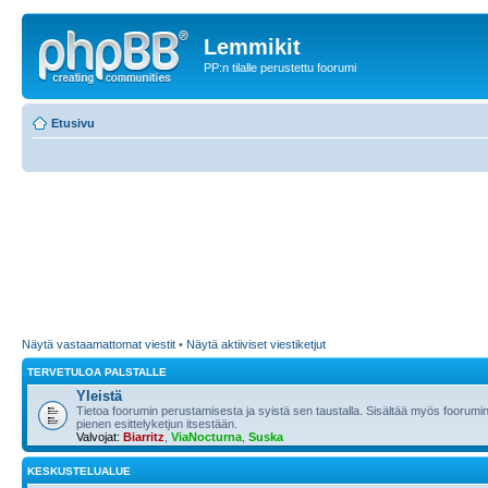
Lemmikit
PP:n tilalle perustettu foorumi
Etusivu
Näytä vastaamattomat viestit
•
Näytä aktiiviset viestiketjut
TERVETULOA PALSTALLE
Yleistä
Tietoa foorumin perustamisesta ja syistä sen taustalla. Sisältää myös foorumin
pienen esittelyketjun itsestään.
Valvojat:
Biarritz
,
ViaNocturna
,
Suska
KESKUSTELUALUE