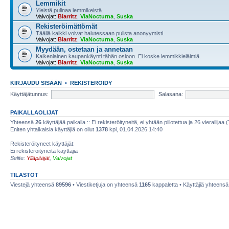
Lemmikit
Yleistä pulinaa lemmikeistä.
Valvojat:
Biarritz
,
ViaNocturna
,
Suska
Rekisteröimättömät
Täällä kaikki voivat halutessaan pulista anonyymisti.
Valvojat:
Biarritz
,
ViaNocturna
,
Suska
Myydään, ostetaan ja annetaan
Kaikenlainen kaupankäynti tähän osioon. Ei koske lemmikkieläimiä.
Valvojat:
Biarritz
,
ViaNocturna
,
Suska
KIRJAUDU SISÄÄN
•
REKISTERÖIDY
Käyttäjätunnus:
Salasana:
PAIKALLAOLIJAT
Yhteensä
26
käyttäjää paikalla :: Ei rekisteröityneitä, ei yhtään piilotettua ja 26 vierailijaa 
Eniten yhtaikaisia käyttäjiä on ollut
1378
kpl, 01.04.2026 14:40
Rekisteröityneet käyttäjät:
Ei rekisteröityneitä käyttäjiä
Selite:
Ylläpitäjät
,
Valvojat
TILASTOT
Viestejä yhteensä
89596
• Viestiketjuja on yhteensä
1165
kappaletta • Käyttäjiä yhteens