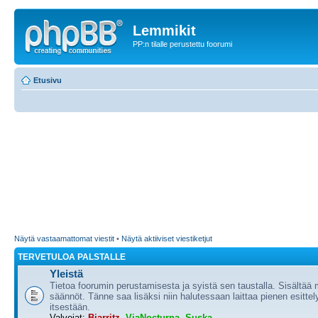
Lemmikit
PP:n tilalle perustettu foorumi
Etusivu
Näytä vastaamattomat viestit
•
Näytä aktiiviset viestiketjut
TERVETULOA PALSTALLE
Yleistä
Tietoa foorumin perustamisesta ja syistä sen taustalla. Sisältää
säännöt. Tänne saa lisäksi niin halutessaan laittaa pienen esittel
itsestään.
Valvojat:
Biarritz
,
ViaNocturna
,
Suska