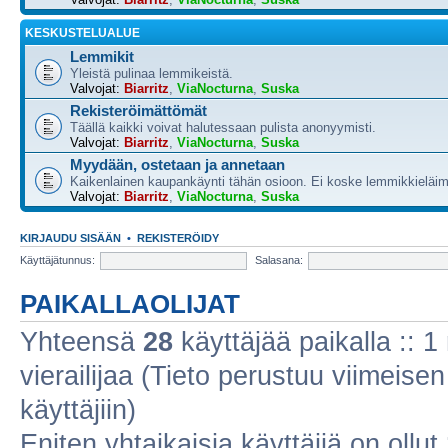
KESKUSTELUALUE
Lemmikit
Yleistä pulinaa lemmikeistä.
Valvojat:
Biarritz
,
ViaNocturna
,
Suska
Rekisteröimättömät
Täällä kaikki voivat halutessaan pulista anonyymisti.
Valvojat:
Biarritz
,
ViaNocturna
,
Suska
Myydään, ostetaan ja annetaan
Kaikenlainen kaupankäynti tähän osioon. Ei koske lemmikkieläim
Valvojat:
Biarritz
,
ViaNocturna
,
Suska
KIRJAUDU SISÄÄN
•
REKISTERÖIDY
Käyttäjätunnus:
Salasana:
PAIKALLAOLIJAT
Yhteensä
28
käyttäjää paikalla :: 1 
vierailijaa (Tieto perustuu viimeisen 
käyttäjiin)
Eniten yhtaikaisia käyttäjiä on ollut