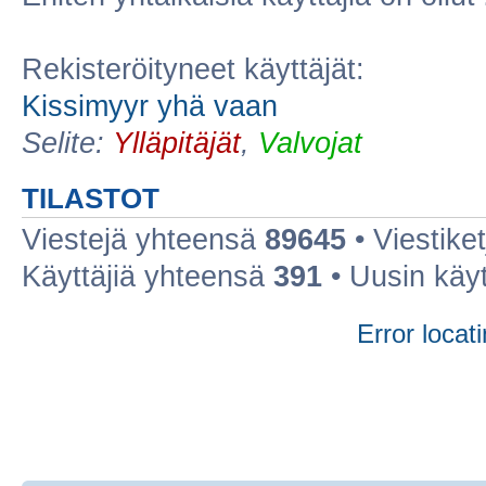
Rekisteröityneet käyttäjät:
Kissimyyr yhä vaan
Selite:
Ylläpitäjät
,
Valvojat
TILASTOT
Viestejä yhteensä
89645
• Viestike
Käyttäjiä yhteensä
391
• Uusin käy
Error locati