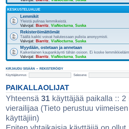
KESKUSTELUALUE
Lemmikit
Yleistä pulinaa lemmikeistä.
Valvojat:
Biarritz
,
ViaNocturna
,
Suska
Rekisteröimättömät
Täällä kaikki voivat halutessaan pulista anonyymisti.
Valvojat:
Biarritz
,
ViaNocturna
,
Suska
Myydään, ostetaan ja annetaan
Kaikenlainen kaupankäynti tähän osioon. Ei koske lemmikkieläim
Valvojat:
Biarritz
,
ViaNocturna
,
Suska
KIRJAUDU SISÄÄN
•
REKISTERÖIDY
Käyttäjätunnus:
Salasana:
PAIKALLAOLIJAT
Yhteensä
31
käyttäjää paikalla :: 2 
vierailijaa (Tieto perustuu viimeisen 
käyttäjiin)
Eniten yhtaikaisia käyttäjiä on ollut