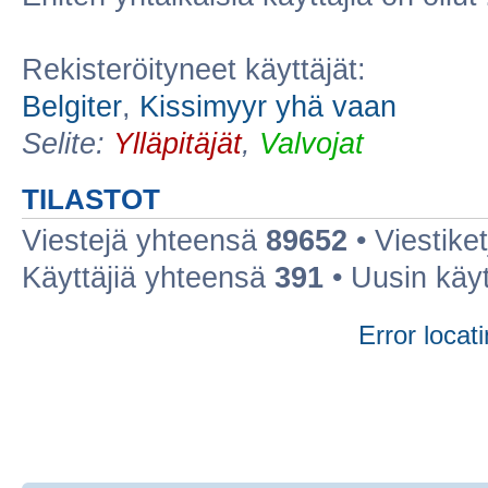
Rekisteröityneet käyttäjät:
Belgiter
,
Kissimyyr yhä vaan
Selite:
Ylläpitäjät
,
Valvojat
TILASTOT
Viestejä yhteensä
89652
• Viestike
Käyttäjiä yhteensä
391
• Uusin käy
Error locati