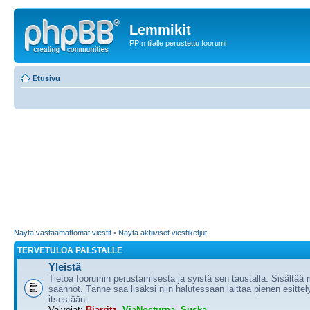
Lemmikit
PP:n tilalle perustettu foorumi
Etusivu
Näytä vastaamattomat viestit
•
Näytä aktiiviset viestiketjut
TERVETULOA PALSTALLE
Yleistä
Tietoa foorumin perustamisesta ja syistä sen taustalla. Sisältää
säännöt. Tänne saa lisäksi niin halutessaan laittaa pienen esittel
itsestään.
Valvojat:
Biarritz
,
ViaNocturna
,
Suska