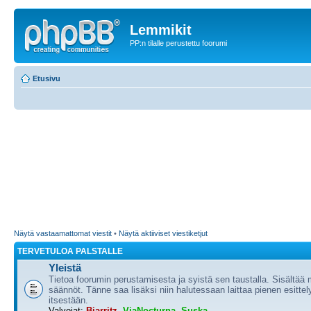
Lemmikit
PP:n tilalle perustettu foorumi
Etusivu
Näytä vastaamattomat viestit
•
Näytä aktiiviset viestiketjut
TERVETULOA PALSTALLE
Yleistä
Tietoa foorumin perustamisesta ja syistä sen taustalla. Sisältää
säännöt. Tänne saa lisäksi niin halutessaan laittaa pienen esittel
itsestään.
Valvojat:
Biarritz
,
ViaNocturna
,
Suska