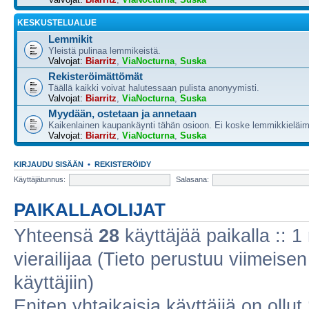
KESKUSTELUALUE
Lemmikit
Yleistä pulinaa lemmikeistä.
Valvojat:
Biarritz
,
ViaNocturna
,
Suska
Rekisteröimättömät
Täällä kaikki voivat halutessaan pulista anonyymisti.
Valvojat:
Biarritz
,
ViaNocturna
,
Suska
Myydään, ostetaan ja annetaan
Kaikenlainen kaupankäynti tähän osioon. Ei koske lemmikkieläim
Valvojat:
Biarritz
,
ViaNocturna
,
Suska
KIRJAUDU SISÄÄN
•
REKISTERÖIDY
Käyttäjätunnus:
Salasana:
PAIKALLAOLIJAT
Yhteensä
28
käyttäjää paikalla :: 1 
vierailijaa (Tieto perustuu viimeisen 
käyttäjiin)
Eniten yhtaikaisia käyttäjiä on ollut