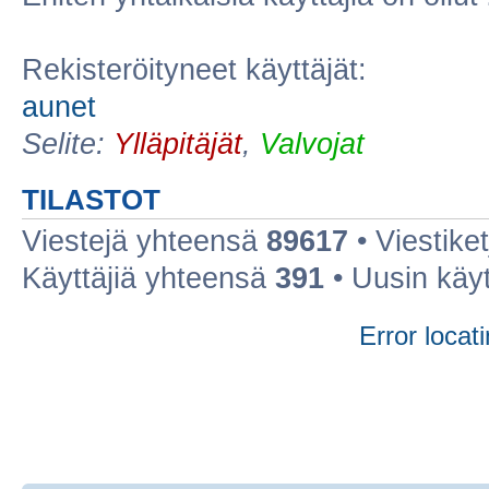
Rekisteröityneet käyttäjät:
aunet
Selite:
Ylläpitäjät
,
Valvojat
TILASTOT
Viestejä yhteensä
89617
• Viestike
Käyttäjiä yhteensä
391
• Uusin käy
Error locati