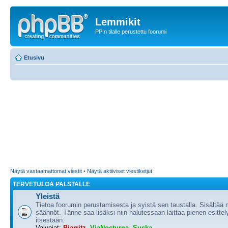
Lemmikit
PP:n tilalle perustettu foorumi
Etusivu
Näytä vastaamattomat viestit
•
Näytä aktiiviset viestiketjut
TERVETULOA PALSTALLE
Yleistä
Tietoa foorumin perustamisesta ja syistä sen taustalla. Sisältää
säännöt. Tänne saa lisäksi niin halutessaan laittaa pienen esittel
itsestään.
Valvojat:
Biarritz
,
ViaNocturna
,
Suska