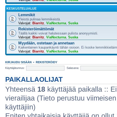
KESKUSTELUALUE
Lemmikit
Yleistä pulinaa lemmikeistä.
Valvojat:
Biarritz
,
ViaNocturna
,
Suska
Rekisteröimättömät
Täällä kaikki voivat halutessaan pulista anonyymisti.
Valvojat:
Biarritz
,
ViaNocturna
,
Suska
Myydään, ostetaan ja annetaan
Kaikenlainen kaupankäynti tähän osioon. Ei koske lemmikkieläim
Valvojat:
Biarritz
,
ViaNocturna
,
Suska
KIRJAUDU SISÄÄN
•
REKISTERÖIDY
Käyttäjätunnus:
Salasana:
PAIKALLAOLIJAT
Yhteensä
18
käyttäjää paikalla :: Ei
vierailijaa (Tieto perustuu viimeisen 
käyttäjiin)
Eniten yhtaikaisia käyttäjiä on ollut