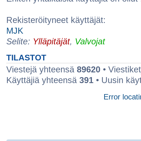
Rekisteröityneet käyttäjät:
MJK
Selite:
Ylläpitäjät
,
Valvojat
TILASTOT
Viestejä yhteensä
89620
• Viestike
Käyttäjiä yhteensä
391
• Uusin käy
Error locati