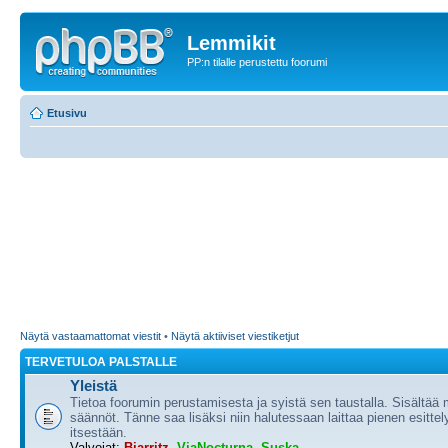
Lemmikit
PP:n tilalle perustettu foorumi
Etusivu
Näytä vastaamattomat viestit
•
Näytä aktiiviset viestiketjut
TERVETULOA PALSTALLE
Yleistä
Tietoa foorumin perustamisesta ja syistä sen taustalla. Sisältää
säännöt. Tänne saa lisäksi niin halutessaan laittaa pienen esittel
itsestään.
Valvojat:
Biarritz
,
ViaNocturna
,
Suska