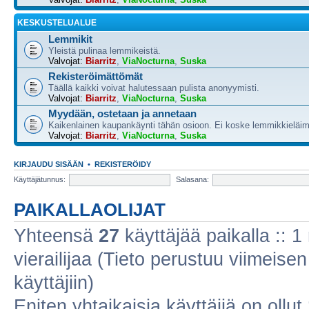
KESKUSTELUALUE
Lemmikit
Yleistä pulinaa lemmikeistä.
Valvojat:
Biarritz
,
ViaNocturna
,
Suska
Rekisteröimättömät
Täällä kaikki voivat halutessaan pulista anonyymisti.
Valvojat:
Biarritz
,
ViaNocturna
,
Suska
Myydään, ostetaan ja annetaan
Kaikenlainen kaupankäynti tähän osioon. Ei koske lemmikkieläim
Valvojat:
Biarritz
,
ViaNocturna
,
Suska
KIRJAUDU SISÄÄN
•
REKISTERÖIDY
Käyttäjätunnus:
Salasana:
PAIKALLAOLIJAT
Yhteensä
27
käyttäjää paikalla :: 1 
vierailijaa (Tieto perustuu viimeisen 
käyttäjiin)
Eniten yhtaikaisia käyttäjiä on ollut